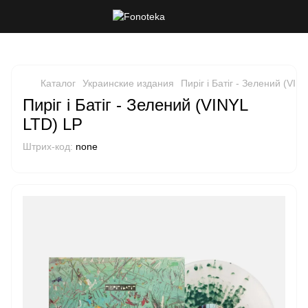
Каталог
Украинские издания
Пиріг і Батіг - Зелений (VIN
Пиріг і Батіг - Зелений (VINYL
LTD) LP
Штрих-код:
none