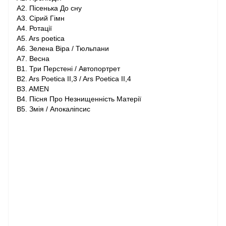
A2. Пісенька До сну
A3. Сірий Гімн
A4. Ротації
A5. Ars poetica
A6. Зелена Віра / Тюльпани
A7. Весна
B1. Три Перстені / Автопортрет
B2. Ars Poetica II,3 / Ars Poetica II,4
B3. AMEN
B4. Пісня Про Незнищенність Матерії
B5. Змія / Апокаліпсис