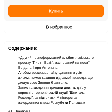
Купить
В избранное
Содержание:
«Другий повноформатний альбом львівського
проєкту "Пиріг і Батіг", заснований на поезії
Богдана-Ігоря Антонича.
Альбом розкриває таїну єднання з усім
живим, немов казання від самої природи, що
диктує своє Зелене Євангеліє.
Запис та зведення тривали дев'ять днів у
вересні в тернопільській студії "Шпиталь
Рекордс", за підтримки Міністерства
закордонних справ Республіки Польща.»
A1. Прелюдія