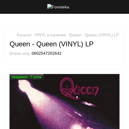
Каталог
VINYL в наличии
Queen - Queen (VINYL) LP
Queen - Queen (VINYL) LP
Штрих-код:
0602547202642
предзаказ - 7 суток