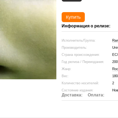
Купить
Информация о релизе:
Исполнитель/Группа:
Ram
Производитель:
Uni
Страна происхождения:
ЕС
Год релиза / Переиздания:
200
Жанр:
Ro
Вес:
180
Количество носителей:
2
Состояние издания:
Нов
Доставка:
Оплата: