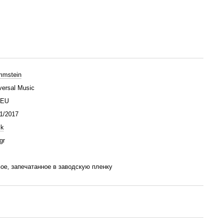
mstein
versal Music
/EU
1/2017
ck
gr
ое, запечатанное в заводскую пленку