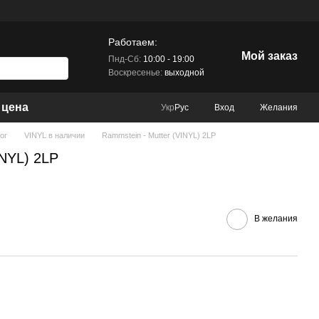
Работаем:
Мой заказ
Пнд-Сб:
10:00 - 19:00
Воскресенье:
выходной
 цена
Вход
Желания
Укр
Рус
ог
VINYL в наличии
Rammstein - Mutter (VINYL) 2LP
INYL) 2LP
В желания