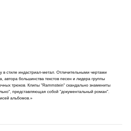
ку в стиле индастриал-метал. Отличительными чертами
а, автора большинства текстов песен и лидера группы
вочных трюков. Клипы "Rammstein" скандально знамениты
больно", представляющая собой "документальный роман".
писей альбомов.»