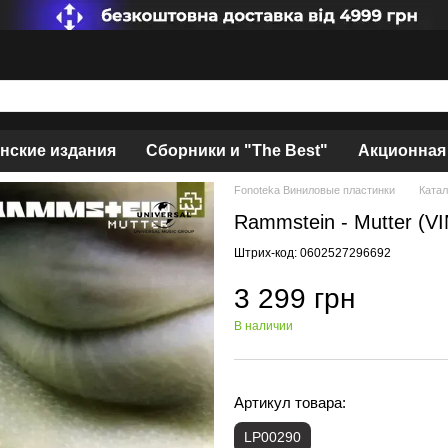
нские издания
Сборники и "The Best"
Акционная
Fonoteka Виниловые пластинки
Катал
Rammstein - Mutter (V
Штрих-код: 0602527296692
3 299 грн
В наличии
Артикул товара:
LP00290