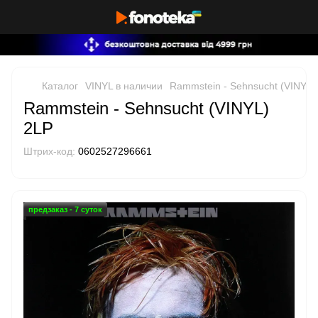
Каталог
VINYL в наличии
Rammstein - Sehnsucht (VINYL)
Rammstein - Sehnsucht (VINYL)
2LP
Штрих-код:
0602527296661
предзаказ - 7 суток