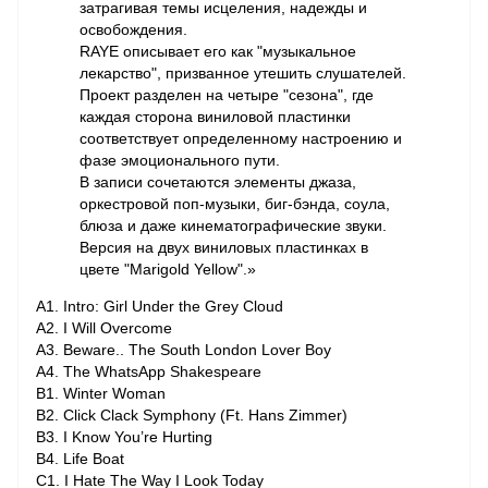
затрагивая темы исцеления, надежды и
освобождения.
RAYE описывает его как "музыкальное
лекарство", призванное утешить слушателей.
Проект разделен на четыре "сезона", где
каждая сторона виниловой пластинки
соответствует определенному настроению и
фазе эмоционального пути.
В записи сочетаются элементы джаза,
оркестровой поп-музыки, биг-бэнда, соула,
блюза и даже кинематографические звуки.
Версия на двух виниловых пластинках в
цвете "Marigold Yellow".»
A1. Intro: Girl Under the Grey Cloud
A2. I Will Overcome
A3. Beware.. The South London Lover Boy
A4. The WhatsApp Shakespeare
B1. Winter Woman
B2. Click Clack Symphony (Ft. Hans Zimmer)
B3. I Know You’re Hurting
B4. Life Boat
C1. I Hate The Way I Look Today