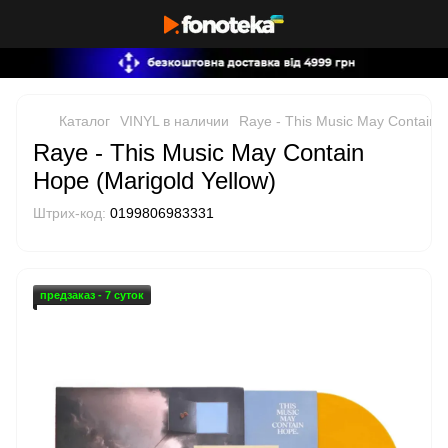
Каталог
VINYL в наличии
Raye - This Music May Contain H
Raye - This Music May Contain
Hope (Marigold Yellow)
Штрих-код:
0199806983331
предзаказ - 7 суток