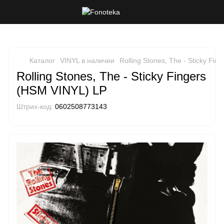
Каталог
VINYL в наличии
Rolling Stones, The - Sticky Fi
Rolling Stones, The - Sticky Fingers
(HSM VINYL) LP
Штрих-код:
0602508773143