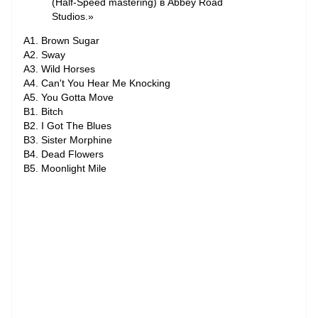
(Half-Speed mastering) в Abbey Road
Studios.»
A1. Brown Sugar
A2. Sway
A3. Wild Horses
A4. Can't You Hear Me Knocking
A5. You Gotta Move
B1. Bitch
B2. I Got The Blues
B3. Sister Morphine
B4. Dead Flowers
B5. Moonlight Mile