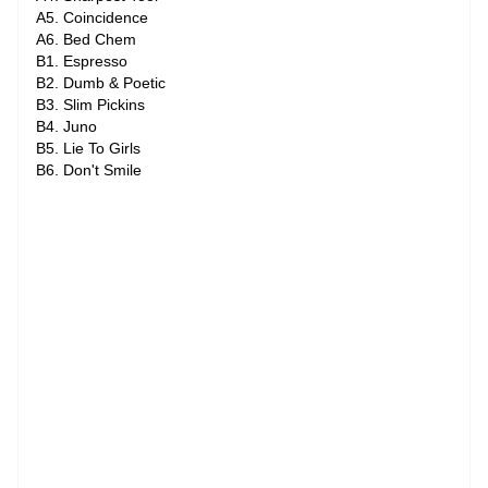
A5. Coincidence
A6. Bed Chem
B1. Espresso
B2. Dumb & Poetic
B3. Slim Pickins
B4. Juno
B5. Lie To Girls
B6. Don't Smile