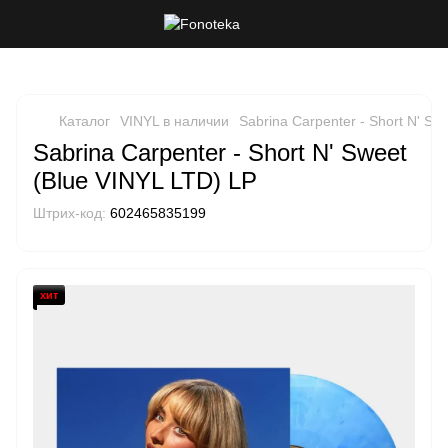
Каталог
VINYL в наличии
Sabrina Carpenter - Short N' Sw
Sabrina Carpenter - Short N' Sweet
(Blue VINYL LTD) LP
Штрих-код:
602465835199
хит