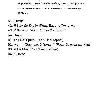
перетворивши особистий досвід автора на
колективне висловлювання про загальну
втому.»
A1. Світло
A2. Я Йду До Клубу (Feat. Eugene Tymchyk)
A3. У Вічність (Feat. Антон Слєпаков)
A4. Вдих
B1. Усе Найгірше (Feat. Паліндром)
B2. Магніт (Вириває З Грудей) (Feat. Олександр Куц)
B3. Я Не Маю Сил (Feat. Divuar)
B4. Кінцева