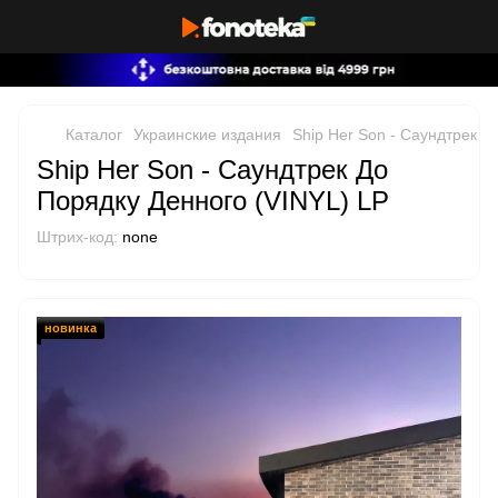
Каталог
Украинские издания
Ship Her Son - Саундтрек Д
Ship Her Son - Саундтрек До
Порядку Денного (VINYL) LP
Штрих-код:
none
новинка