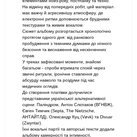
елементами нойз-року, постпанку та техно.
На відміну від попередніх робіт, цей матеріал
має важчу й агресивнішу атмосферу, де
електронні ритми доповнюються брудними
текстурами та живим вокалом.
Сюжет альбому розгортається хронологічно
протягом одного дня: від ранкового
пробудження з темними думками до нічного
безсоння та виснаження від нескінченних
справ.
У треках зафіксовані моменти, знайомі
багатьом - спроби втримати спокій через
звичні ритуали, іронічне ставлення до
абсурду навколо та роздуми під час
медичних оглядів.
До створення платівки долучилися
представники української альтернативної
сцени: Паліндром, Антон Слєпаков (ВГНВЖ),
Євген Тимчик (Septa, The Nietzsche,
АНТАЙТЛД), Олександр Куц (Vøvk) та Divuar
(Zwyntar).
Їхні вокальні партії та авторські тексти додали
альбому камерності та інтимності,