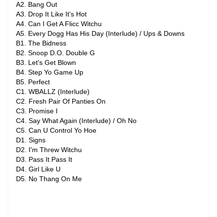
A2. Bang Out
A3. Drop It Like It's Hot
A4. Can I Get A Flicc Witchu
A5. Every Dogg Has His Day (Interlude) / Ups & Downs
B1. The Bidness
B2. Snoop D.O. Double G
B3. Let's Get Blown
B4. Step Yo Game Up
B5. Perfect
C1. WBALLZ (Interlude)
C2. Fresh Pair Of Panties On
C3. Promise I
C4. Say What Again (Interlude) / Oh No
C5. Can U Control Yo Hoe
D1. Signs
D2. I'm Threw Witchu
D3. Pass It Pass It
D4. Girl Like U
D5. No Thang On Me