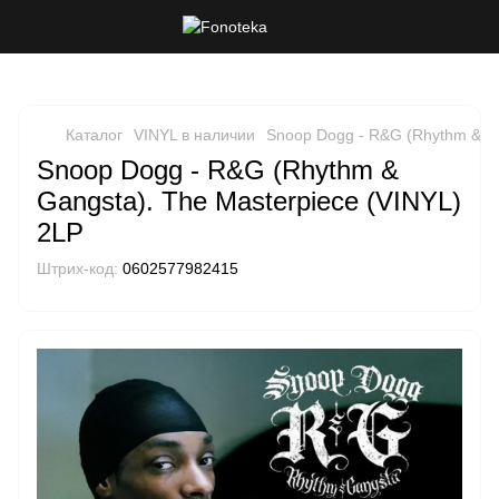
Каталог
VINYL в наличии
Snoop Dogg - R&G (Rhythm & Ga
Snoop Dogg - R&G (Rhythm &
Gangsta). The Masterpiece (VINYL)
2LP
Штрих-код:
0602577982415