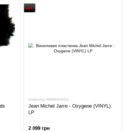
ла родным домом для знаменитых артистов XX века:
хит
., Eruption, Milli Vanilli, Адриано Челентано,
нд, Селин Дион, Оззи Осборна и множества других.
an, Аврил Лавин, Бритни Спирс, Бейонсе, Алиша Киз,
on и другие.»
лога Sony Music вы можете на нашем сайте
ьному заказу - самые известные и яркие артисты, их
гда представлены в разнообразном и разножанровом
тинок Fonoteka.
Штрих-код: 4099964139211
lds
Jean Michel Jarre - Oxygene (VINYL)
LP
2 099 грн