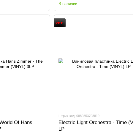
В наличии
хит
Штрих-код: 0889853708819
World Of Hans
Electric Light Orchestra - Time (
P
LP