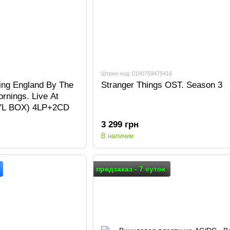
Штрих-код: 0190759475416
ling England By The
Stranger Things OST. Season 3
rnings. Live At
YL BOX) 4LP+2CD
3 299 грн
В наличии
предзаказ - 7 суток