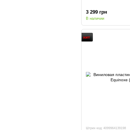
3 299 грн
В наличии
хит
Штрих-код: 4099964139198