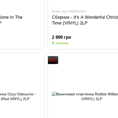
Штрих-код: 196587920517
Alone In The
Сборник - It's A Wonderful Chri
P
Time (VINYL) 2LP
2 899 грн
В наличии
хит