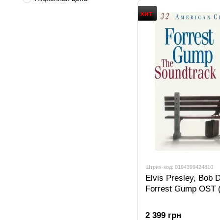
хит
Штрих-код: 0194399424810
Elvis Presley, Bob D
Forrest Gump OST 
2 399 грн