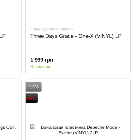
Штрих-код: 0889853460212
2LP
Three Days Grace - One-X (VINYL) LP
1 999 грн
В наличии
−13%
хит