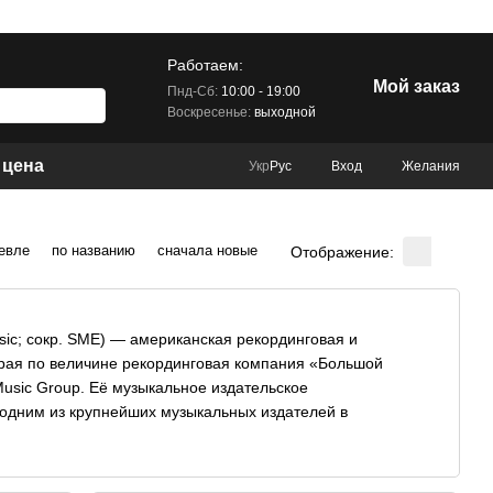
Работаем:
Мой заказ
Пнд-Сб:
10:00 - 19:00
Воскресенье:
выходной
 цена
Вход
Желания
Укр
Рус
евле
по названию
сначала новые
Отображение:
usic; сокр. SME) — американская рекординговая и
орая по величине рекординговая компания «Большой
Music Group. Её музыкальное издательское
 одним из крупнейших музыкальных издателей в
ие из которых стали легендарными за долгое время
sta, Epic и другие.