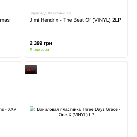
Штрих-код: 0889854478711
stmas
Jimi Hendrix - The Best Of (VINYL) 2LP
2 399 грн
В наличии
хит