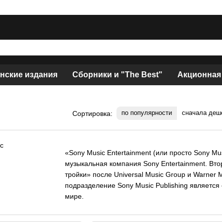
нские издания
Сборники и "The Best"
Акционная
по популярности
сначала деш
Сортировка:
«Sony Music Entertainment (или просто Sony M
музыкальная компания Sony Entertainment. Вт
тройки» после Universal Music Group и Warner 
подразделение Sony Music Publishing является
мире.
Компания объединяет более 200 лейблов, мног
своей успешной работы — это Columbia, RCA, Ari