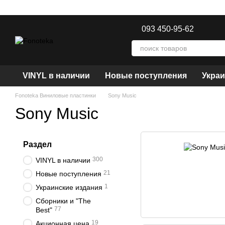
Перейти к основному контенту
093 450-95-62
VINYL в наличии
Новые поступления
Украи
Fonoteka Виниловые пластинки
Sony Music
Sony Music
Раздел
300
VINYL в наличии
21
Новые поступления
1
Украинские издания
Сборники и "The
77
Best"
19
Акционная цена