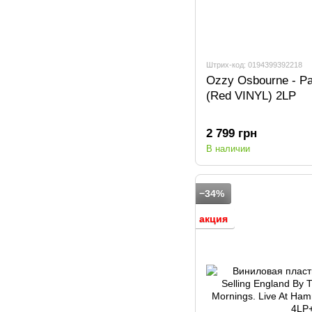
Штрих-код: 0194399392218
Ozzy Osbourne - Pa
(Red VINYL) 2LP
2 799 грн
В наличии
−34%
акция