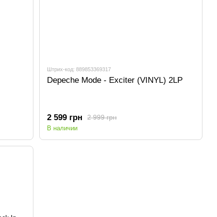
Штрих-код: 889853369317
Depeche Mode - Exciter (VINYL) 2LP
2 599 грн
2 999 грн
В наличии