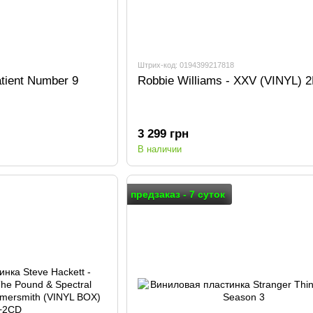
Штрих-код: 0194399217818
tient Number 9
Robbie Williams - XXV (VINYL) 
3 299 грн
В наличии
предзаказ - 7 суток