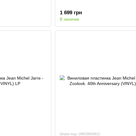
1 699 грн
В наличии
Штрих-код: 198028693813