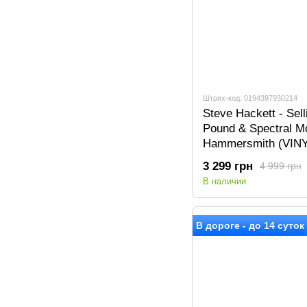
Штрих-код: 0194397930214
Steve Hackett - Sel
Pound & Spectral Mo
Hammersmith (VIN
3 299 грн
4 999 грн
В наличии
В дороге - до 14 суток