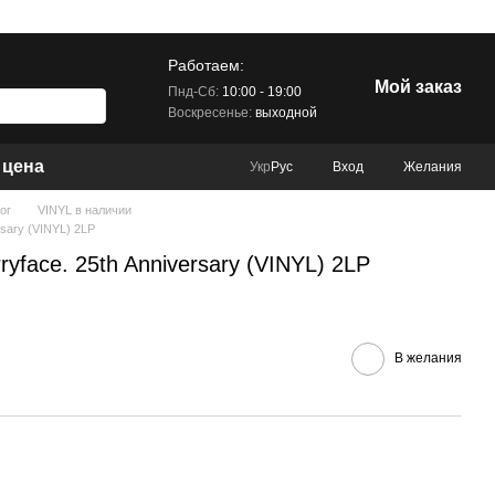
Работаем:
Мой заказ
Пнд-Сб:
10:00 - 19:00
Воскресенье:
выходной
 цена
Вход
Желания
Укр
Рус
ог
VINYL в наличии
ersary (VINYL) 2LP
rryface. 25th Anniversary (VINYL) 2LP
В желания