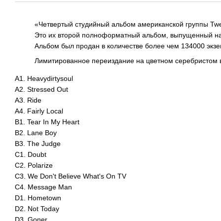
«Четвертый студийный альбом американской группы Twen
Это их второй полноформатный альбом, выпущенный на л
Альбом был продан в количестве более чем 134000 экзем
Лимитированное переиздание на цветном серебристом в
A1. Heavydirtysoul
A2. Stressed Out
A3. Ride
A4. Fairly Local
B1. Tear In My Heart
B2. Lane Boy
B3. The Judge
C1. Doubt
C2. Polarize
C3. We Don't Believe What's On TV
C4. Message Man
D1. Hometown
D2. Not Today
D3. Goner