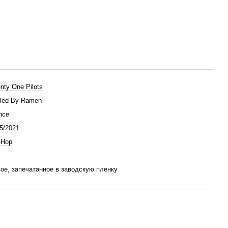
nty One Pilots
led By Ramen
nce
5/2021
-Hop
ое, запечатанное в заводскую пленку