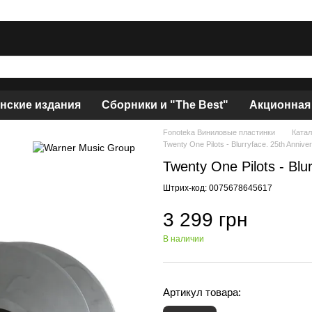
нские издания
Сборники и "The Best"
Акционная
Fonoteka Виниловые пластинки
Катал
Twenty One Pilots - Blurryface. 25th Anniv
Twenty One Pilots - Blu
Штрих-код: 0075678645617
3 299 грн
В наличии
Артикул товара: