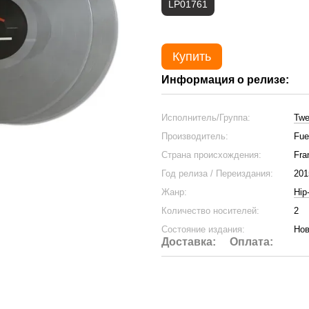
LP01761
Купить
Информация о релизе:
Исполнитель/Группа:
Twe
Производитель:
Fue
Страна происхождения:
Fra
Год релиза / Переиздания:
201
Жанр:
Hip
Количество носителей:
2
Состояние издания:
Нов
Доставка:
Оплата: