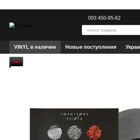
Перейти к основному контенту
093 450-95-62
VINYL в наличии
Новые поступления
Украи
хит