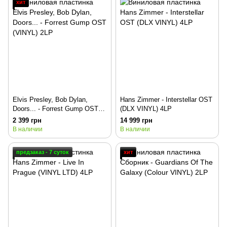
хит
Elvis Presley, Bob Dylan,
Hans Zimmer - Interstellar OST
Doors... - Forrest Gump OST
(DLX VINYL) 4LP
(VINYL) 2LP
2 399 грн
14 999 грн
В наличии
В наличии
предзаказ - 7 суток
хит