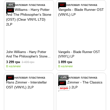
−6%
хит
хит
John Williams - Harry Potter
Vangelis - Blade Runner OST
And The Philosopher's Stone
(VINYL) LP
(OST) (Clear VINYL LTD) 2LP
3 299 грн
1 899 грн
3 499 грн
В наличии
В наличии
хит
−14%
хит
акция