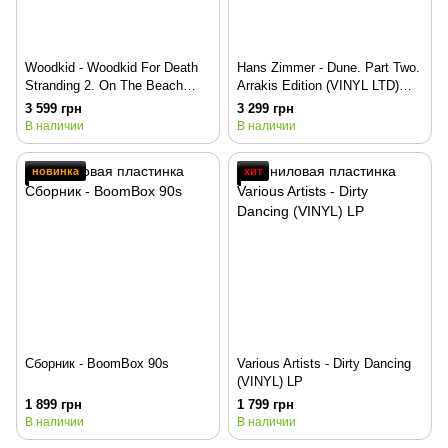
Woodkid - Woodkid For Death
Hans Zimmer - Dune. Part Two.
Stranding 2. On The Beach
Arrakis Edition (VINYL LTD)
(Clear VINYL) 2LP
2LP
3 599 грн
3 299 грн
В наличии
В наличии
новинка
хит
Сборник - BoomBox 90s
Various Artists - Dirty Dancing
(VINYL) LP
1 899 грн
1 799 грн
В наличии
В наличии