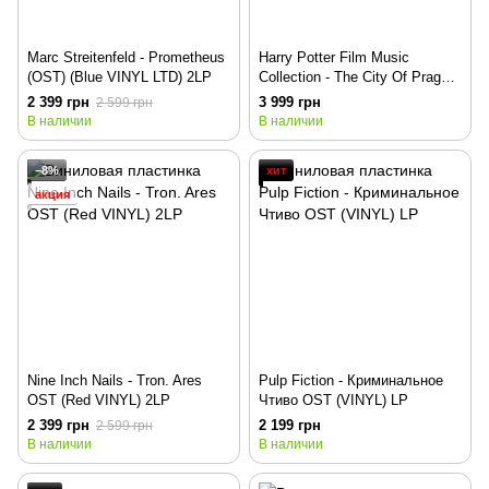
Marc Streitenfeld - Prometheus
Harry Potter Film Music
(OST) (Blue VINYL LTD) 2LP
Collection - The City Of Prague
Philharmonic Orchestra (VINYL
2 399 грн
3 999 грн
2 599 грн
LTD) 3LP
В наличии
В наличии
−8%
хит
акция
Nine Inch Nails - Tron. Ares
Pulp Fiction - Криминальное
OST (Red VINYL) 2LP
Чтиво OST (VINYL) LP
2 399 грн
2 199 грн
2 599 грн
В наличии
В наличии