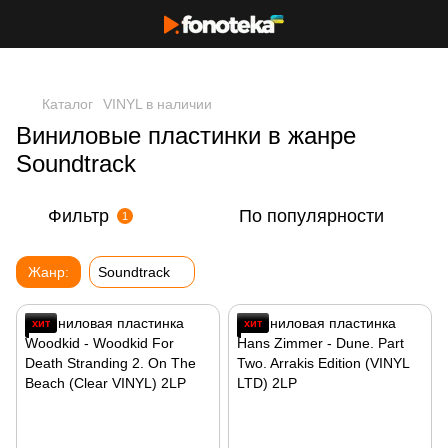
Каталог
VINYL в наличии
Виниловые пластинки в жанре
Soundtrack
Фильтр
По популярности
1
Жанр:
Soundtrack
хит
хит