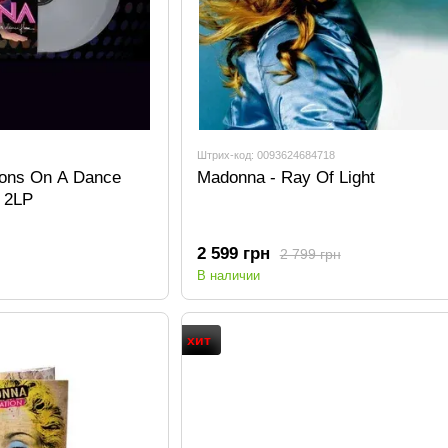
Штрих-код: 0093624684718
ions On A Dance
Madonna - Ray Of Light
) 2LP
2 599 грн
2 799 грн
В наличии
хит