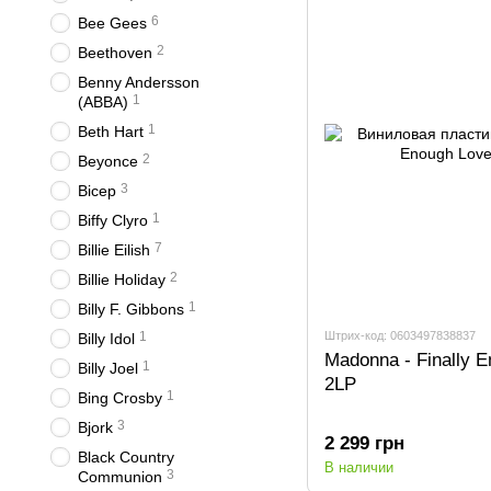
6
Bee Gees
2
Beethoven
Benny Andersson
1
(ABBA)
1
Beth Hart
2
Beyonce
3
Bicep
1
Biffy Clyro
7
Billie Eilish
2
Billie Holiday
1
Billy F. Gibbons
Штрих-код: 0603497838837
1
Billy Idol
Madonna - Finally 
1
Billy Joel
2LP
1
Bing Crosby
3
Bjork
2 299 грн
Black Country
В наличии
3
Communion