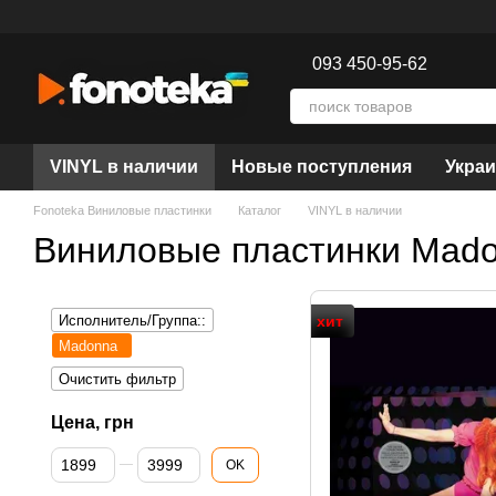
Перейти к основному контенту
093 450-95-62
VINYL в наличии
Новые поступления
Украи
Fonoteka Виниловые пластинки
Каталог
VINYL в наличии
Виниловые пластинки Mad
Исполнитель/Группа::
хит
Madonna
Очистить фильтр
Цена, грн
От Цена, грн
До Цена, грн
OK