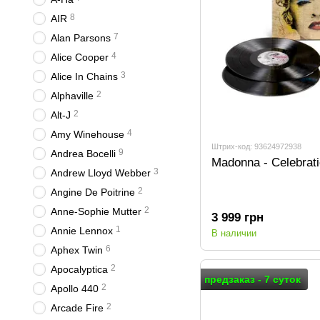
8
AIR
7
Alan Parsons
4
Alice Cooper
3
Alice In Chains
2
Alphaville
2
Alt-J
4
Amy Winehouse
Штрих-код: 93624972938
9
Andrea Bocelli
Madonna - Celebrat
3
Andrew Lloyd Webber
2
Angine De Poitrine
2
Anne-Sophie Mutter
3 999 грн
1
Annie Lennox
В наличии
6
Aphex Twin
2
Apocalyptica
предзаказ - 7 суток
2
Apollo 440
2
Arcade Fire