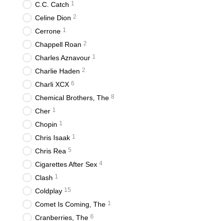
1
C.C. Catch
2
Celine Dion
1
Cerrone
2
Chappell Roan
1
Charles Aznavour
2
Charlie Haden
6
Charli XCX
8
Chemical Brothers, The
1
Cher
1
Chopin
1
Chris Isaak
5
Chris Rea
4
Cigarettes After Sex
1
Clash
15
Coldplay
1
Comet Is Coming, The
6
Cranberries, The