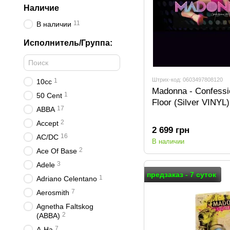
Наличие
11
В наличии
Исполнитель/Группа:
Штрих-код: 0603497808120
1
10cc
Madonna - Confess
1
50 Cent
Floor (Silver VINYL
17
ABBA
2
Accept
2 699 грн
16
AC/DC
В наличии
2
Ace Of Base
3
Adele
предзаказ - 7 суток
1
Adriano Celentano
7
Aerosmith
Agnetha Faltskog
2
(ABBA)
7
A-Ha