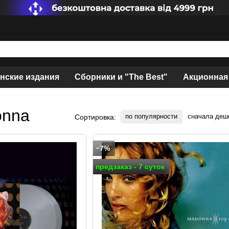
нские издания
Сборники и "The Best"
Акционная
onna
по популярности
сначала деш
Сортировка:
−7%
предзаказ - 7 суток