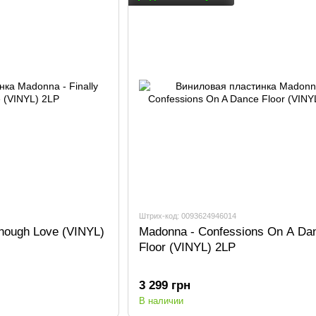
Штрих-код: 0093624946014
Enough Love (VINYL)
Madonna - Confessions On A Da
Floor (VINYL) 2LP
3 299 грн
В наличии