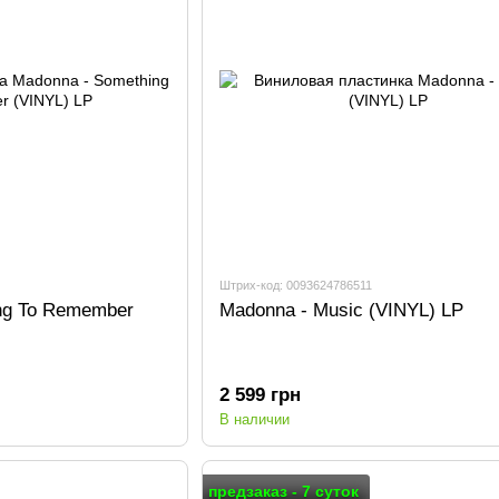
Штрих-код: 0093624786511
ng To Remember
Madonna - Music (VINYL) LP
2 599 грн
В наличии
предзаказ - 7 суток