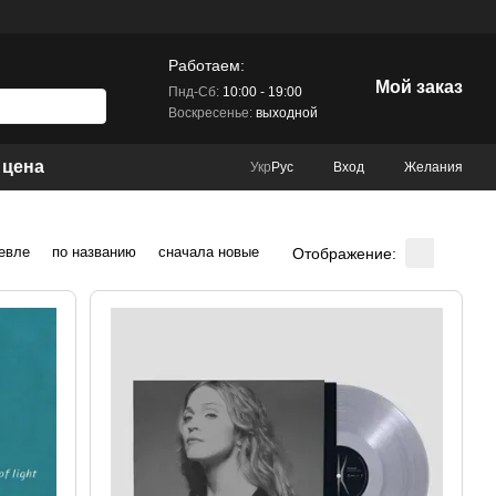
Работаем:
Мой заказ
Пнд-Сб:
10:00 - 19:00
Воскресенье:
выходной
 цена
Вход
Желания
Укр
Рус
евле
по названию
сначала новые
Отображение: