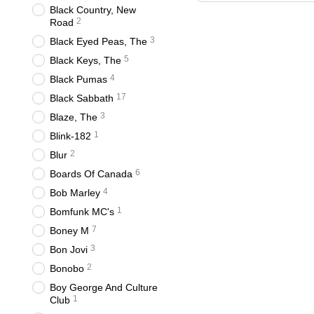
Black Country, New
2
Road
3
Black Eyed Peas, The
5
Black Keys, The
4
Black Pumas
17
Black Sabbath
3
Blaze, The
1
Blink-182
2
Blur
6
Boards Of Canada
4
Bob Marley
1
Bomfunk MC's
7
Boney M
3
Bon Jovi
2
Bonobo
Boy George And Culture
1
Club