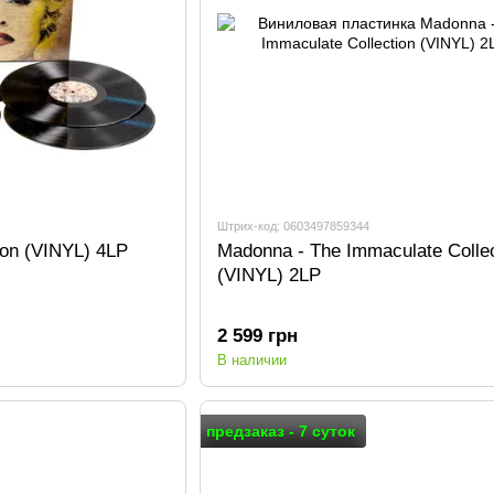
Штрих-код: 0603497859344
ion (VINYL) 4LP
Madonna - The Immaculate Collec
(VINYL) 2LP
2 599 грн
В наличии
предзаказ - 7 суток