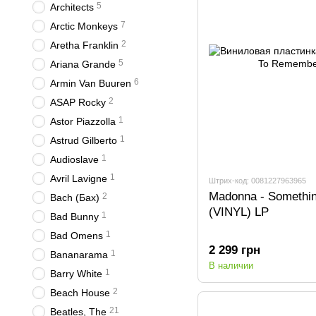
5
Architects
7
Arctic Monkeys
2
Aretha Franklin
5
Ariana Grande
6
Armin Van Buuren
2
ASAP Rocky
1
Astor Piazzolla
1
Astrud Gilberto
1
Audioslave
1
Avril Lavigne
Штрих-код: 0081227963965
Madonna - Somethi
2
Bach (Бах)
(VINYL) LP
1
Bad Bunny
1
Bad Omens
2 299 грн
1
Bananarama
В наличии
1
Barry White
2
Beach House
21
Beatles, The