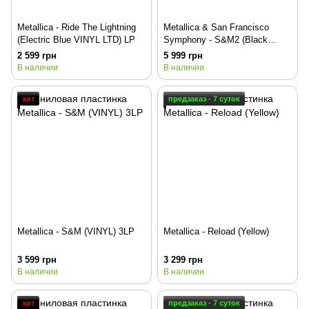
Metallica - Ride The Lightning
Metallica & San Francisco
(Electric Blue VINYL LTD) LP
Symphony - S&M2 (Black
VINYL) 4LP
2 599 грн
5 999 грн
В наличии
В наличии
хит
предзаказ - 7 суток
Metallica - S&M (VINYL) 3LP
Metallica - Reload (Yellow)
3 599 грн
3 299 грн
В наличии
В наличии
хит
предзаказ - 7 суток