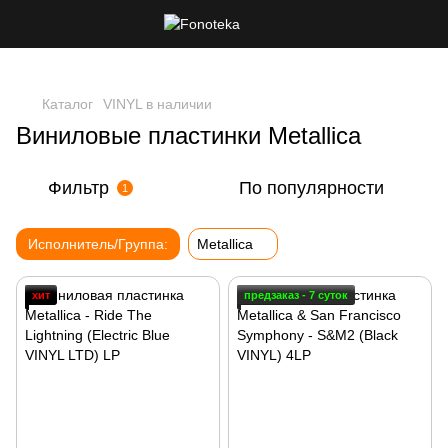
Каталог
VINYL в наличии
Виниловые пластинки Metallica
Фильтр
По популярности
1
Исполнитель/Группа:
Metallica
хит
предзаказ - 7 суток