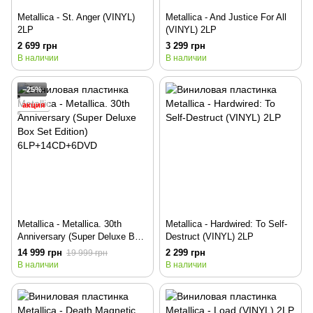
Metallica - St. Anger (VINYL)
Metallica - And Justice For All
2LP
(VINYL) 2LP
2 699 грн
3 299 грн
В наличии
В наличии
−25%
акция
Metallica - Metallica. 30th
Metallica - Hardwired: To Self-
Anniversary (Super Deluxe Box
Destruct (VINYL) 2LP
Set Edition) 6LP+14CD+6DVD
14 999 грн
2 299 грн
19 999 грн
В наличии
В наличии