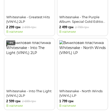
Whitesnake - Greatest Hits
Whitesnake - The Purple
(VINYL) 2LP
Album. Special Gold Edition
(VINYL LTD) 2LP
2 299 грн
2 899 грн
2 499 грн
2 799 грн
В наличии
В наличии
−4%
Whitesnake - Into The Light
Whitesnake - North Winds
(VINYL) 2LP
(VINYL) LP
2 599 грн
2 699 грн
1 799 грн
В наличии
В наличии