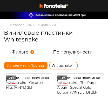
Каталог
VINYL в наличии
Виниловые пластинки
Whitesnake
Фильтр
По популярности
1
Исполнитель/Группа:
Whitesnake
−21%
−11%
акция
акция