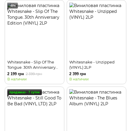
−8%
Whitesnake - Slip Of The
Whitesnake - Unzipped
Tongue. 30th Anniversary
(VINYL) 2LP
Edition (VINYL) 2LP
2 199 грн
2 399 грн
2 399 грн
В наличии
В наличии
предзаказ - 7 суток