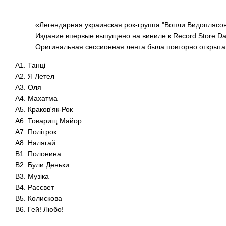
«Легендарная украинская рок-группа "Вопли Видоплясов
Издание впервые выпущено на виниле к Record Store D
Оригинальная сессионная лента была повторно открыта, 
A1. Танці
A2. Я Летел
A3. Оля
A4. Махатма
A5. Краков'як-Рок
A6. Товарищ Майор
A7. Політрок
A8. Налягай
B1. Полонина
B2. Були Деньки
B3. Музіка
B4. Рассвет
B5. Колискова
B6. Гей! Любо!