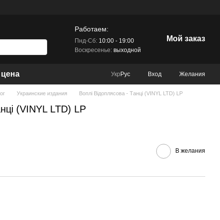
Работаем:
Мой заказ
Пнд-Сб:
10:00 - 19:00
Воскресенье:
выходной
 цена
Вход
Желания
Укр
Рус
ог
Украинские издания
Воплі Відоплясова - Танці (VINYL LTD) LP
нці (VINYL LTD) LP
В желания