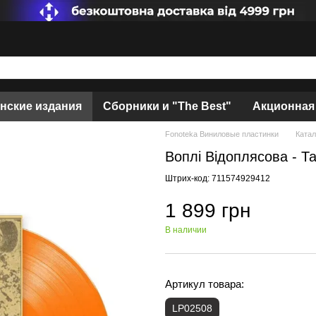
нские издания
Сборники и "The Best"
Акционная
Fonoteka Виниловые пластинки
Катал
Воплі Відоплясова - Та
Штрих-код: 711574929412
1 899 грн
В наличии
Артикул товара:
LP02508