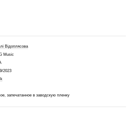
лі Відоплясова
G Music
A
9/2023
ck
ое, запечатанное в заводскую пленку