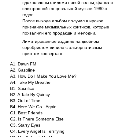
вдохновлены стилями новой волны, фанка и
электронной танцевальной музыки 1980-х
годов.
После выхода альбом получил широкое
признание музыкальных критиков, которые
похвалили его продакшн и мелодии.
Лимитированное издание на двойном
серебристом виниле с альтернативным
принтом конверта.»
A1. Dawn FM
A2. Gasoline
A3. How Do I Make You Love Me?
A4. Take My Breathe
B1. Sacrifice
B2. A Tale By Quincy
B3. Out of Time
B4. Here We Go...Again
C1. Best Friends
C2. Is There Someone Else
C3. Starry Eyes
C4. Every Angel Is Terrifying