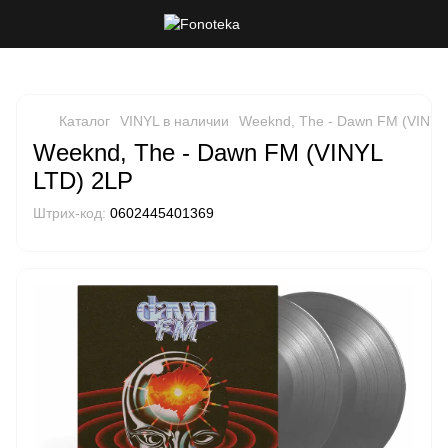
Каталог
VINYL в наличии
Weeknd, The - Dawn FM (VINYL
Weeknd, The - Dawn FM (VINYL
LTD) 2LP
Штрих-код:
0602445401369