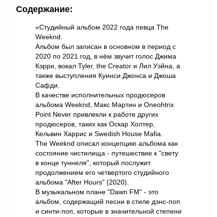
Содержание:
«Студийный альбом 2022 года певца The
Weeknd.
Альбом был записан в основном в период с
2020 по 2021 год, в нём звучит голос Джима
Кэрри, вокал Tyler, the Creator и Лил Уэйна, а
также выступления Куинси Джонса и Джоша
Сафди.
В качестве исполнительных продюсеров
альбома Weeknd, Макс Мартин и Oneohtrix
Point Never привлекли к работе других
продюсеров, таких как Оскар Холтер,
Кельвин Харрис и Swedish House Mafia.
The Weeknd описал концепцию альбома как
состояние чистилища - путешествие к "свету
в конце туннеля", который послужит
продолжением его четвертого студийного
альбома "After Hours" (2020).
В музыкальном плане "Dawn FM" - это
альбом, содержащий песни в стиле дэнс-поп
и синти-поп, которые в значительной степени