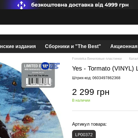
нские издания
Сборники и "The Best"
Акционная
Fonoteka Виниловые пластинки
Катал
Yes - Tormato (VINYL) 
Штрих-код: 0603497862368
2 299 грн
В наличии
Артикул товара:
LP00372