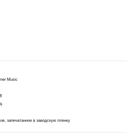
ner Music
8
ck
ое, запечатанное в заводскую пленку