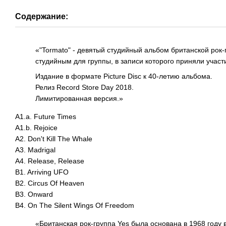
Содержание:
«"Tormato" - девятый студийный альбом британской рок
студийным для группы, в записи которого приняли учас
Издание в формате Picture Disc к 40-летию альбома.
Релиз Record Store Day 2018.
Лимитированная версия.»
A1.a. Future Times
A1.b. Rejoice
A2. Don't Kill The Whale
A3. Madrigal
A4. Release, Release
B1. Arriving UFO
B2. Circus Of Heaven
B3. Onward
B4. On The Silent Wings Of Freedom
«Британская рок-группа Yes была основана в 1968 году 