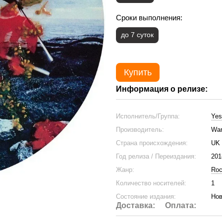
Сроки выполнения:
до 7 суток
Купить
Информация о релизе:
Исполнитель/Группа:
Yes
Производитель:
War
Страна происхождения:
UK
Год релиза / Переиздания:
201
Жанр:
Ro
Количество носителей:
1
Состояние издания:
Нов
Доставка:
Оплата: