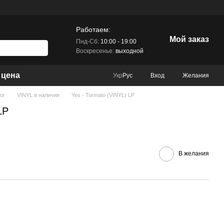
Работаем:
Мой заказ
Пнд-Сб:
10:00 - 19:00
Воскресенье:
выходной
 цена
Вход
Желания
Укр
Рус
ог
VINYL в наличии
Yes - Tormato (VINYL) LP
LP
В желания