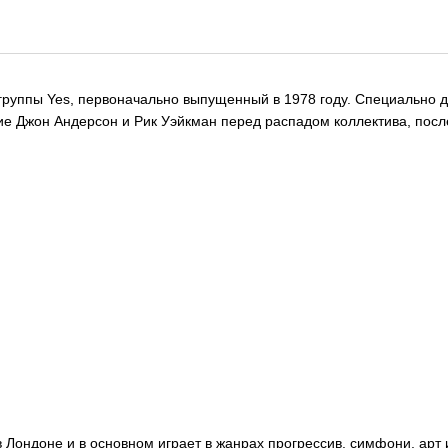
-группы Yes, первоначально выпущенный в 1978 году. Cпециально д
тие Джон Андерсон и Рик Уэйкман перед распадом коллектива, пос
в Лондоне и в основном играет в жанрах прогрессив, симфони, арт