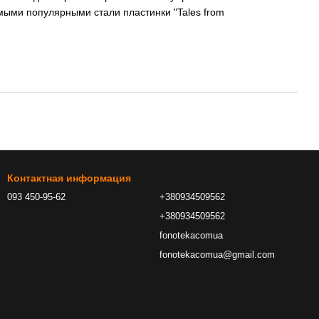
мыми популярными стали пластинки "Tales from
Контактная информация
093 450-95-62
+380934509562
+380934509562
fonotekacomua
fonotekacomua@gmail.com