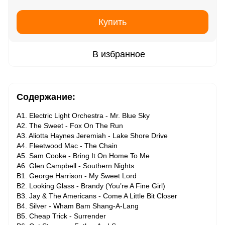
Купить
В избранное
Содержание:
A1. Electric Light Orchestra - Mr. Blue Sky
A2. The Sweet - Fox On The Run
A3. Aliotta Haynes Jeremiah - Lake Shore Drive
A4. Fleetwood Mac - The Chain
A5. Sam Cooke - Bring It On Home To Me
A6. Glen Campbell - Southern Nights
B1. George Harrison - My Sweet Lord
B2. Looking Glass - Brandy (You’re A Fine Girl)
B3. Jay & The Americans - Come A Little Bit Closer
B4. Silver - Wham Bam Shang-A-Lang
B5. Cheap Trick - Surrender