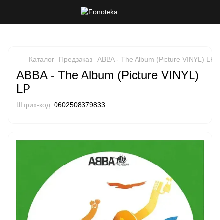
Каталог
Предзаказ
ABBA - The Album (Picture VINYL) LP
ABBA - The Album (Picture VINYL)
LP
Штрих-код:
0602508379833