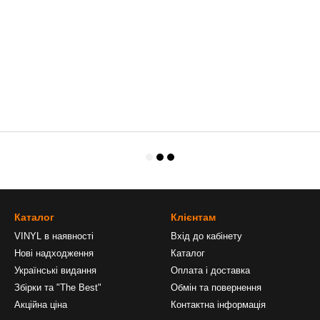
Каталог
Клієнтам
VINYL в наявності
Вхід до кабінету
Нові надходження
Каталог
Українські видання
Оплата і доставка
Збірки та "The Best"
Обмін та повернення
Акційна ціна
Контактна інформація