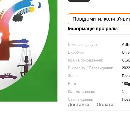
Повідомити, коли з'яви
Інформація про реліз:
Виконавець/Гурт:
ABB
Виробник:
Univ
Країна походження:
ЄС/
Рік релізу / Перевидання:
2022
Жанр:
Roc
Вага:
180g
Кількість носіїв:
1
Стан видання:
Нове
Доставка:
Оплата: