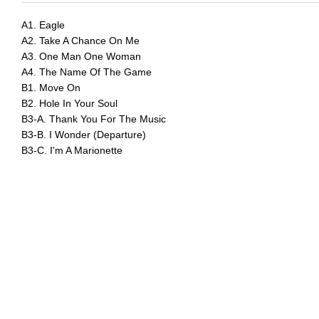
A1. Eagle
A2. Take A Chance On Me
A3. One Man One Woman
A4. The Name Of The Game
B1. Move On
B2. Hole In Your Soul
B3-A. Thank You For The Music
B3-B. I Wonder (Departure)
B3-C. I'm A Marionette