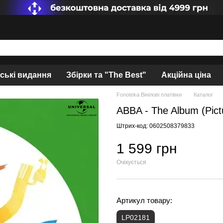
нські видання
Збірки та "The Best"
Акційна ціна
Fonoteka Вінілові платівки
Каталог
ABBA - The Album (Pict
Штрих-код: 0602508379833
1 599 грн
Очікується
Артикул товару:
LP02181