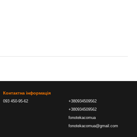
Контактна інформація
093 450-95-62
+380934509562
+380934509562
fonotekacomua
fonotekacomua@gmail.com