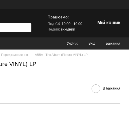
Працюємо:
Мій кошик
Пнд-Сб:
10:00 - 19:00
Неділя:
вихідний
Вхід
Бажання
Укр
Рус
Передзамовлення
ABBA - The Album (Picture VINYL) LP
ure VINYL) LP
В бажання