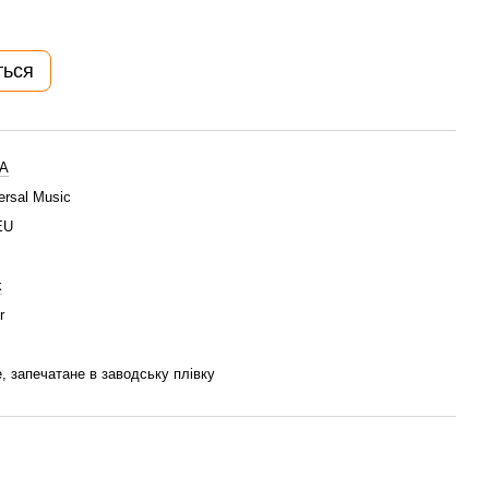
ться
A
ersal Music
EU
k
r
, запечатане в заводську плівку