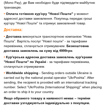
(Mono Pay), де Вам необхідно буде підтвердити майбутню
транзакцію.
•
Оплата готівкою
кур'єру "Нової Пошти"
у момент
адресної доставки замовлення. Покупець передає гроші
кур'єру "Нової Пошти" та отримує замовлений товар.
Доставка:
•
Доставка
виконується транспортною компанією "Нова
Пошта". Вартість послуг "Нової пошти" - за тарифами
перевізника, сплачується отримувачем.
Безкоштовна
доставка замовлень на суму від 4999грн
.
•
Кур'єрська адресна доставка замовлень кур'єрами
"Нової Пошти" по Україні
- за тарифами перевізника,
сплачується отримувачем.
•
Worldwide shipping
- Sending orders outside Ukraine is
carried out by the national postal operator "UkrPoshta". After
sending, the recipient is provided with an international tracking
number. Select "UkrPoshta (International Shipping)" when placing
an order to ship it to your country.
Якщо обраного товару в наявності немає – терміни
доставки узгоджуються індивідуально з покупцем.