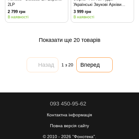
2LP
Українські Звукові Архіви
1971-1996 (VINYL LTD) 2LP
2 799 грн
3 999 грн
В наявності
В наявності
Показати ще 20 товарів
Назад
Вперед
1
з 20
093 450-95-62
Контактна інформація
Повна версія сайту
© 2010 - 2026 "Фонотека".