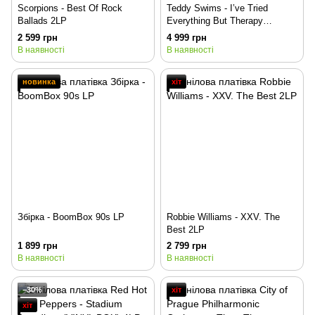
Scorpions - Best Of Rock
Teddy Swims - I’ve Tried
Ballads 2LP
Everything But Therapy
(Complete Edition) (VINYL) 3LP
2 599 грн
4 999 грн
В наявності
В наявності
новинка
хіт
Збірка - BoomBox 90s LP
Robbie Williams - XXV. The
Best 2LP
1 899 грн
2 799 грн
В наявності
В наявності
−30%
хіт
хіт