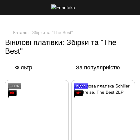
Каталог
Збірки та "The Best"
Вінілові платівки: Збірки та "The
Best"
Фільтр
За популярністю
−11%
відео
хіт
хіт