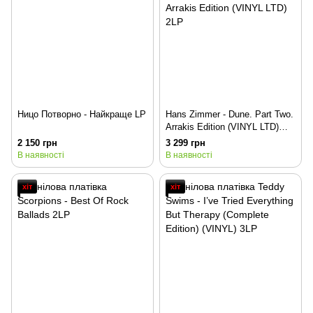
Ницо Потворно - Найкраще LP
Hans Zimmer - Dune. Part Two.
Arrakis Edition (VINYL LTD)
2LP
2 150 грн
3 299 грн
В наявності
В наявності
хіт
хіт