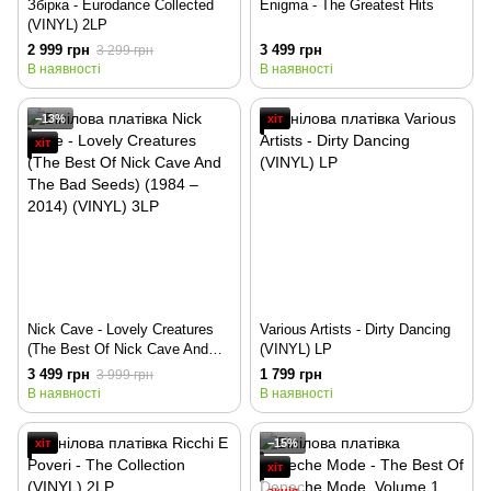
Збірка - Eurodance Collected
Enigma - The Greatest Hits
(VINYL) 2LP
2 999 грн
3 499 грн
3 299 грн
В наявності
В наявності
−13%
хіт
хіт
Nick Cave - Lovely Creatures
Various Artists - Dirty Dancing
(The Best Of Nick Cave And
(VINYL) LP
The Bad Seeds) (1984 – 2014)
3 499 грн
1 799 грн
3 999 грн
(VINYL) 3LP
В наявності
В наявності
хіт
−15%
хіт