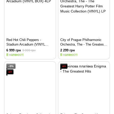
Red Hot Chili Peppers -
City of Prague Philharmonic
Stadium Arcadium (VINYL
Orchestra, The - The Greatest
BOX) 4LP
Harry Potter Film Music
6 999 грн
2 299 грн
9 999 грн
Collection (VINYL) LP
В наявності
В наявності
−9%
хіт
хіт