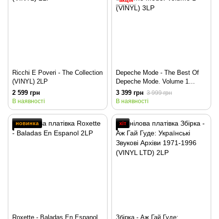
акція
Ricchi E Poveri - The Collection
Depeche Mode - The Best Of
(VINYL) 2LP
Depeche Mode. Volume 1
(VINYL) 3LP
2 599 грн
3 399 грн
3 999 грн
В наявності
В наявності
новинка
хіт
Roxette - Baladas En Espanol
Збірка - Аж Гай Гуде: