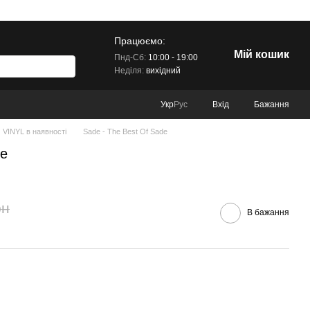
Працюємо:
Мій кошик
Пнд-Сб:
10:00 - 19:00
Неділя:
вихідний
Вхід
Бажання
Укр
Рус
VINYL в наявності
Sade - The Best Of Sade
de
рн
В бажання