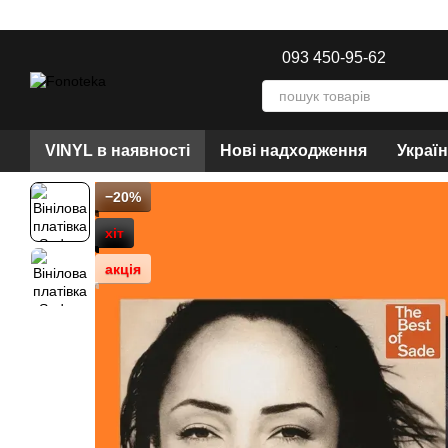
Перейти до основного контенту
093 450-95-62
VINYL в наявності
Нові надходження
Украї
−20%
хіт
акція