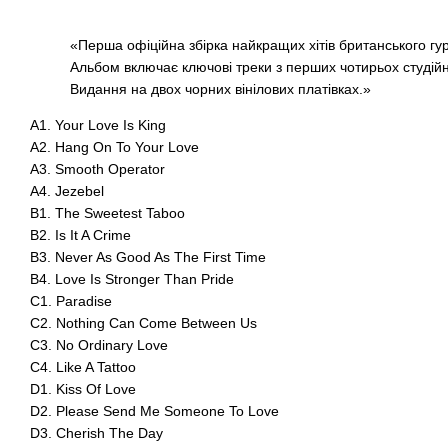
«Перша офіційна збірка найкращих хітів британського гур
Альбом включає ключові треки з перших чотирьох студійни
Видання на двох чорних вінілових платівках.»
A1. Your Love Is King
A2. Hang On To Your Love
A3. Smooth Operator
A4. Jezebel
B1. The Sweetest Taboo
B2. Is It A Crime
B3. Never As Good As The First Time
B4. Love Is Stronger Than Pride
C1. Paradise
C2. Nothing Can Come Between Us
C3. No Ordinary Love
C4. Like A Tattoo
D1. Kiss Of Love
D2. Please Send Me Someone To Love
D3. Cherish The Day