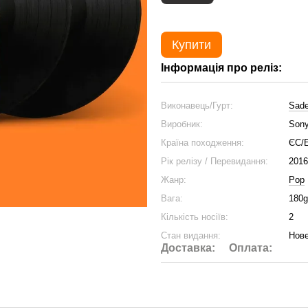
Купити
Інформація про реліз:
Виконавець/Гурт:
Sad
Виробник:
Sony
Країна походження:
ЄС/
Рік релізу / Перевидання:
2016
Жанр:
Pop
Вага:
180g
Кількість носіїв:
2
Стан видання:
Нове
Доставка:
Оплата: