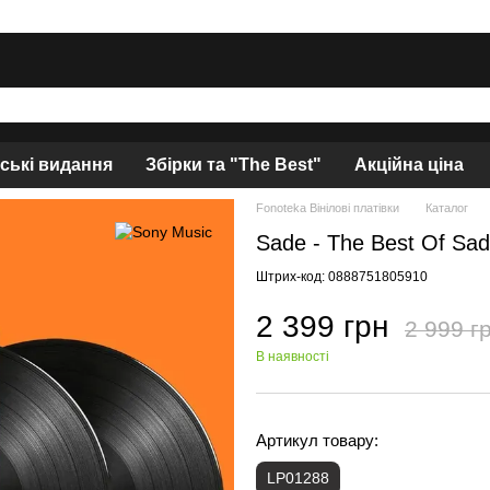
нські видання
Збірки та "The Best"
Акційна ціна
Fonoteka Вінілові платівки
Каталог
Sade - The Best Of Sa
Штрих-код: 0888751805910
2 399 грн
2 999 г
В наявності
Артикул товару:
LP01288