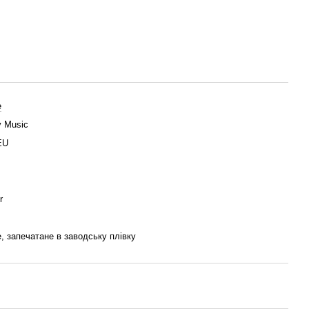
e
 Music
EU
r
, запечатане в заводську плівку