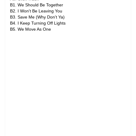
B1. We Should Be Together
B2. I Won't Be Leaving You
B3. Save Me (Why Don't Ya)
B4. I Keep Turning Off Lights
B5. We Move As One