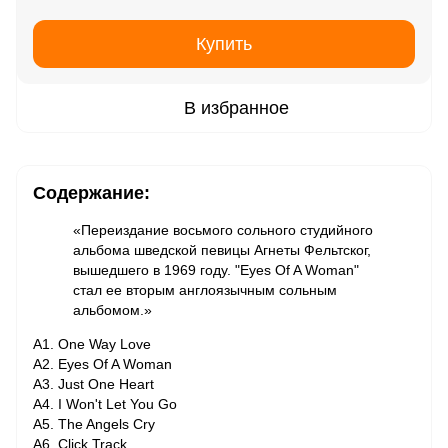
Купить
В избранное
Содержание:
«Переиздание восьмого сольного студийного
альбома шведской певицы Агнеты Фельтског,
вышедшего в 1969 году. "Eyes Of A Woman"
стал ее вторым англоязычным сольным
альбомом.»
A1. One Way Love
A2. Eyes Of A Woman
A3. Just One Heart
A4. I Won't Let You Go
A5. The Angels Cry
A6. Click Track