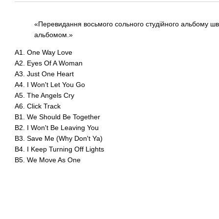
«Перевидання восьмого сольного студійного альбому шве
альбомом.»
A1. One Way Love
A2. Eyes Of A Woman
A3. Just One Heart
A4. I Won't Let You Go
A5. The Angels Cry
A6. Click Track
B1. We Should Be Together
B2. I Won't Be Leaving You
B3. Save Me (Why Don't Ya)
B4. I Keep Turning Off Lights
B5. We Move As One