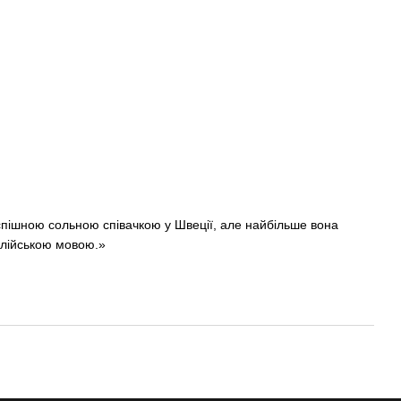
спішною сольною співачкою у Швеції, але найбільше вона
нглійською мовою.»