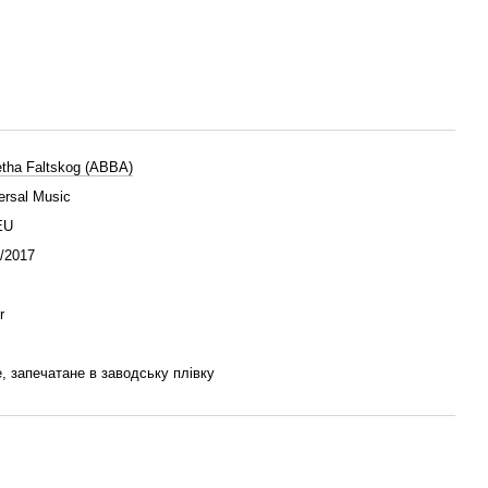
tha Faltskog (ABBA)
ersal Music
EU
/2017
r
, запечатане в заводську плівку