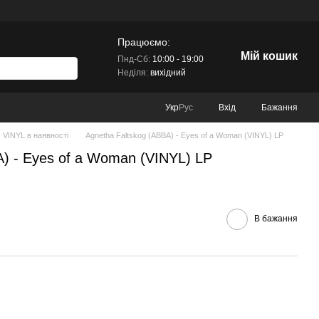
Працюємо:
Мій кошик
Пнд-Сб:
10:00 - 19:00
Неділя:
вихідний
Вхід
Бажання
Укр
Рус
VINYL в наявності
Agnetha Faltskog (ABBA) - Eyes of a Woman (VINYL) LP
A) - Eyes of a Woman (VINYL) LP
В бажання