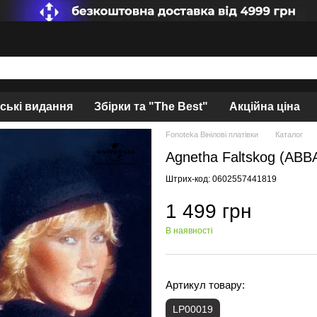
нські видання
Збірки та "The Best"
Акційна ціна
Fonoteka Вінілові платівки
Каталог
Agnetha Faltskog (ABB
Штрих-код: 0602557441819
1 499 грн
В наявності
Артикул товару:
LP00019