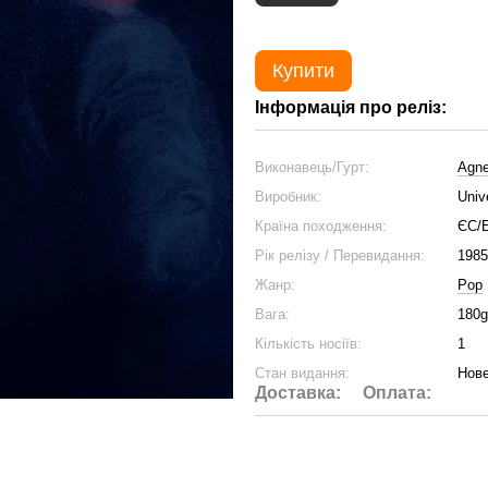
Купити
Інформація про реліз:
Виконавець/Гурт:
Agne
Виробник:
Univ
Країна походження:
ЄС/
Рік релізу / Перевидання:
1985
Жанр:
Pop
Вага:
180g
Кількість носіїв:
1
Стан видання:
Нове
Доставка:
Оплата: