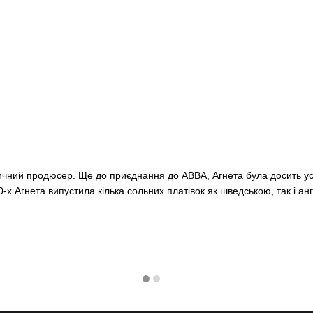
узичний продюсер. Ще до приєднання до ABBA, Агнета була досить у
0-х Агнета випустила кілька сольних платівок як шведською, так і а