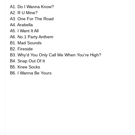
A1. Do I Wanna Know?
A2. R U Mine?
A3. One For The Road
A4. Arabella
A5. I Want It All
A6. No.1 Party Anthem
B1. Mad Sounds
B2. Fireside
B3. Why'd You Only Call Me When You're High?
B4. Snap Out Of It
B5. Knee Socks
B6. I Wanna Be Yours