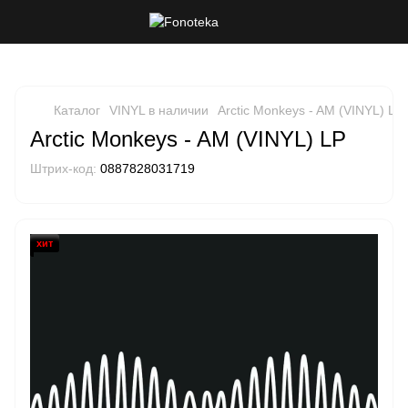
Каталог
VINYL в наличии
Arctic Monkeys - AM (VINYL) LP
Arctic Monkeys - AM (VINYL) LP
Штрих-код:
0887828031719
хит