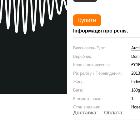
Купити
Інформація про реліз:
Виконавець/Гурт:
Arct
Виробник:
Dom
Країна походження:
ЄС/
Рік релізу / Перевидання:
2013
Жанр:
Indi
Вага:
180g
Кількість носіїв:
1
Стан видання:
Нове
Доставка:
Оплата: