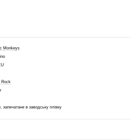
ic Monkeys
ino
EU
e Rock
r
, запечатане в заводську плівку