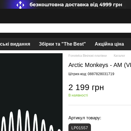
нські видання
Збірки та "The Best"
Акційна ціна
Fonoteka Вінілові платівки
Каталог
Arctic Monkeys - AM (V
Штрих-код: 0887828031719
2 199 грн
В наявності
Артикул товару:
LP01557