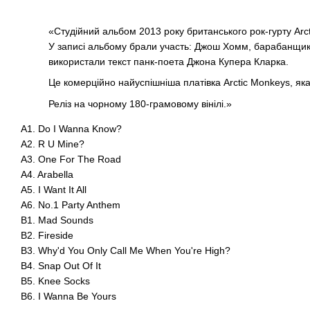
«Студійний альбом 2013 року британського рок-гурту Arc
У записі альбому брали участь: Джош Хомм, барабанщик 
використали текст панк-поета Джона Купера Кларка.
Це комерційно найуспішніша платівка Arctic Monkeys, яка
Реліз на чорному 180-грамовому вінілі.»
A1. Do I Wanna Know?
A2. R U Mine?
A3. One For The Road
A4. Arabella
A5. I Want It All
A6. No.1 Party Anthem
B1. Mad Sounds
B2. Fireside
B3. Why'd You Only Call Me When You're High?
B4. Snap Out Of It
B5. Knee Socks
B6. I Wanna Be Yours