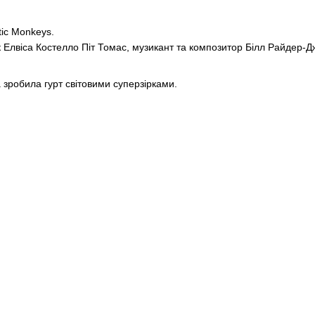
tic Monkeys.
Елвіса Костелло Піт Томас, музикант та композитор Білл Райдер-Дж
 зробила гурт світовими суперзірками.