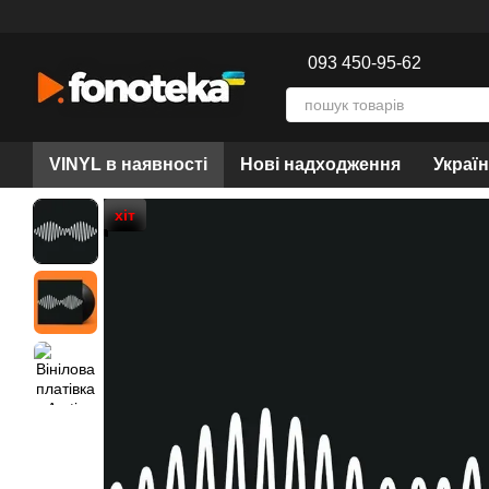
Перейти до основного контенту
093 450-95-62
VINYL в наявності
Нові надходження
Украї
хіт