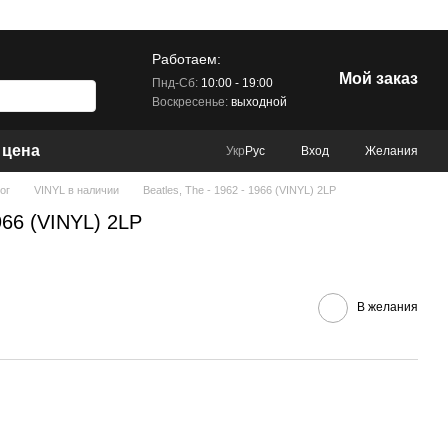
Работаем:
Мой заказ
Пнд-Сб:
10:00 - 19:00
Воскресенье:
выходной
 цена
Вход
Желания
Укр
Рус
ог
VINYL в наличии
Beatles, The - 1962 - 1966 (VINYL) 2LP
1966 (VINYL) 2LP
В желания