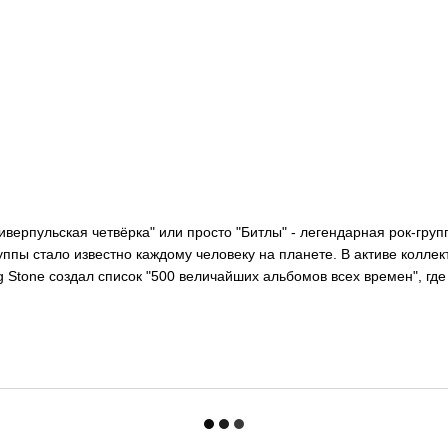
ливерпульская четвёрка" или просто "Битлы" - легендарная рок-груп
руппы стало известно каждому человеку на планете. В активе колле
Stone создал список "500 величайших альбомов всех времен", где 