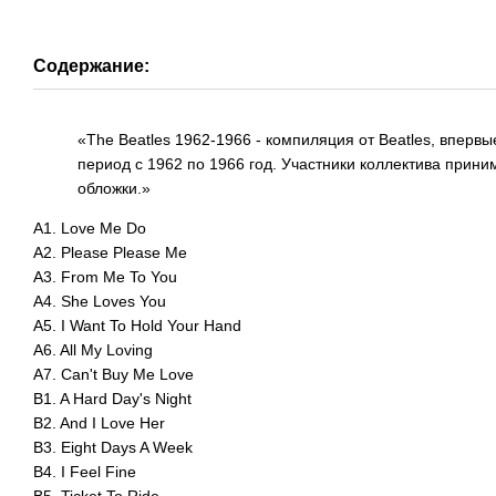
Содержание:
«The Beatles 1962-1966 - компиляция от Beatles, впер
период с 1962 по 1966 год. Участники коллектива прин
обложки.»
A1. Love Me Do
A2. Please Please Me
A3. From Me To You
A4. She Loves You
A5. I Want To Hold Your Hand
A6. All My Loving
A7. Can't Buy Me Love
B1. A Hard Day's Night
B2. And I Love Her
B3. Eight Days A Week
B4. I Feel Fine