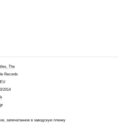
tles, The
le Records
/EU
3/2014
ck
gr
ое, запечатанное в заводскую пленку