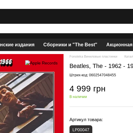
нские издания
Сборники и "The Best"
Акционная
Fonoteka Виниловые пластинки
Катал
Beatles, The - 1962 - 
Штрих-код: 0602547048455
4 999 грн
В наличии
Артикул товара:
LP00047