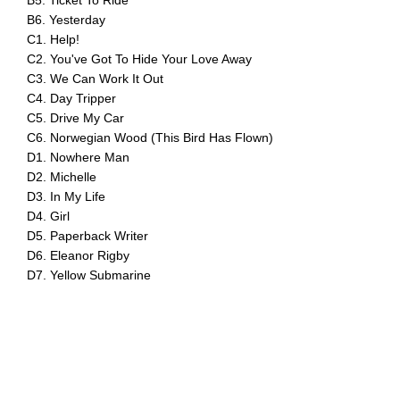
B5. Ticket To Ride
B6. Yesterday
C1. Help!
C2. You've Got To Hide Your Love Away
C3. We Can Work It Out
C4. Day Tripper
C5. Drive My Car
C6. Norwegian Wood (This Bird Has Flown)
D1. Nowhere Man
D2. Michelle
D3. In My Life
D4. Girl
D5. Paperback Writer
D6. Eleanor Rigby
D7. Yellow Submarine