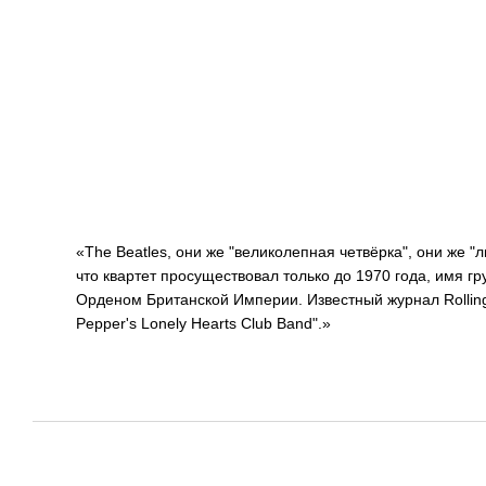
«The Beatles, они же "великолепная четвёрка", они же "
что квартет просуществовал только до 1970 года, имя г
Орденом Британской Империи. Известный журнал Rolling 
Pepper's Lonely Hearts Club Band".»