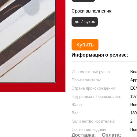
Сроки выполнения:
до 7 суток
Купить
Информация о релизе:
Исполнитель/Группа:
Bea
Производитель:
App
Страна происхождения:
ЕС
Год релиза / Переиздания:
197
Жанр:
Ro
Вес:
180
Количество носителей:
2
Состояние издания:
Нов
Доставка:
Оплата: