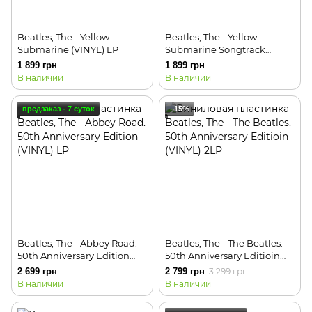
Beatles, The - Yellow
Beatles, The - Yellow
Submarine (VINYL) LP
Submarine Songtrack
(VINYL) LP
1 899 грн
1 899 грн
В наличии
В наличии
предзаказ - 7 суток
−15%
Beatles, The - Abbey Road.
Beatles, The - The Beatles.
50th Anniversary Edition
50th Anniversary Editioin
(VINYL) LP
(VINYL) 2LP
2 699 грн
2 799 грн
3 299 грн
В наличии
В наличии