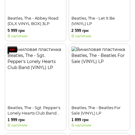
Beatles, The - Abbey Road
Beatles, The - Let It Be
(DLX VINYL BOX) 3LP
(VINYL) LP
5 999 грн
2 599 грн
В наличии
В наличии
хит
Beatles, The - Sgt. Pepper's
Beatles, The - Beatles For
Lonely Hearts Club Band
Sale (VINYL) LP
(VINYL) LP
1 999 грн
1 899 грн
В наличии
В наличии