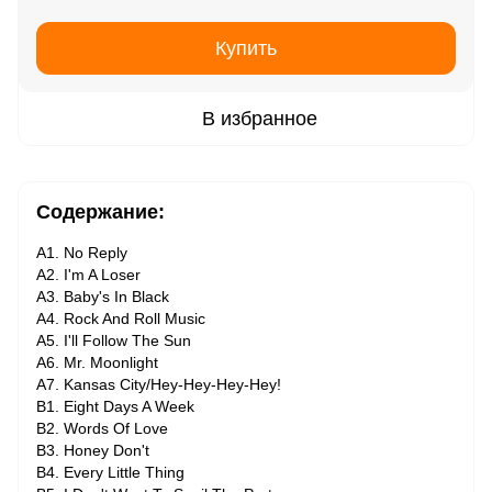
Купить
В избранное
Содержание:
A1. No Reply
A2. I'm A Loser
A3. Baby's In Black
A4. Rock And Roll Music
A5. I'll Follow The Sun
A6. Mr. Moonlight
A7. Kansas City/Hey-Hey-Hey-Hey!
B1. Eight Days A Week
B2. Words Of Love
B3. Honey Don't
B4. Every Little Thing