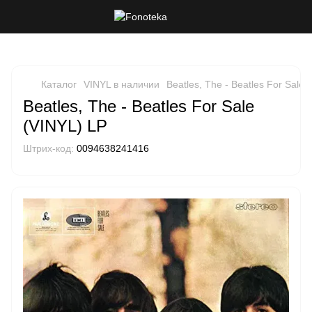
Каталог
VINYL в наличии
Beatles, The - Beatles For Sale 
Beatles, The - Beatles For Sale
(VINYL) LP
Штрих-код:
0094638241416