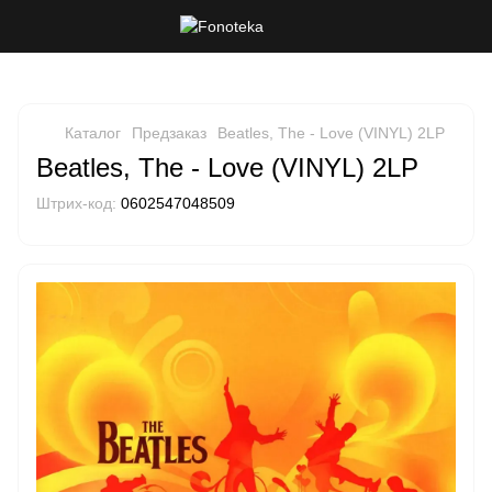
Каталог
Предзаказ
Beatles, The - Love (VINYL) 2LP
Beatles, The - Love (VINYL) 2LP
Штрих-код:
0602547048509