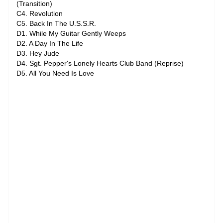
(Transition)
C4. Revolution
C5. Back In The U.S.S.R.
D1. While My Guitar Gently Weeps
D2. A Day In The Life
D3. Hey Jude
D4. Sgt. Pepper's Lonely Hearts Club Band (Reprise)
D5. All You Need Is Love