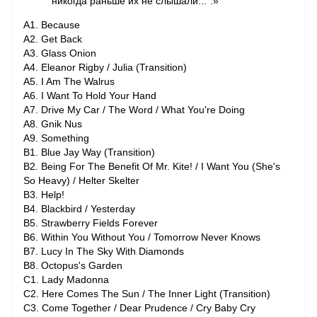
никогда раньше их не слышали...".»
A1. Because
A2. Get Back
A3. Glass Onion
A4. Eleanor Rigby / Julia (Transition)
A5. I Am The Walrus
A6. I Want To Hold Your Hand
A7. Drive My Car / The Word / What You're Doing
A8. Gnik Nus
A9. Something
B1. Blue Jay Way (Transition)
B2. Being For The Benefit Of Mr. Kite! / I Want You (She's
So Heavy) / Helter Skelter
B3. Help!
B4. Blackbird / Yesterday
B5. Strawberry Fields Forever
B6. Within You Without You / Tomorrow Never Knows
B7. Lucy In The Sky With Diamonds
B8. Octopus's Garden
C1. Lady Madonna
C2. Here Comes The Sun / The Inner Light (Transition)
C3. Come Together / Dear Prudence / Cry Baby Cry