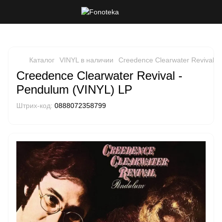
Каталог
VINYL в наличии
Creedence Clearwater Revival -
Creedence Clearwater Revival -
Pendulum (VINYL) LP
Штрих-код:
0888072358799