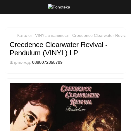
Каталог
VINYL в наявності
Creedence Clearwater Revival 
Creedence Clearwater Revival -
Pendulum (VINYL) LP
Штрих-код:
0888072358799