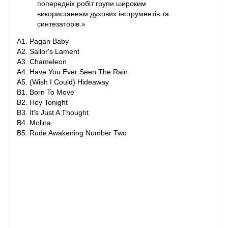
попередніх робіт групи широким
використанням духових інструментів та
синтезаторів.»
A1. Pagan Baby
A2. Sailor's Lament
A3. Chameleon
A4. Have You Ever Seen The Rain
A5. (Wish I Could) Hideaway
B1. Born To Move
B2. Hey Tonight
B3. It's Just A Thought
B4. Molina
B5. Rude Awakening Number Two