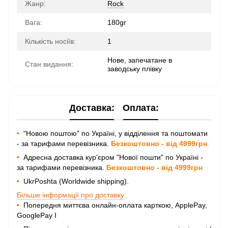
Жанр:
Rock
Вага:
180gr
Кількість носіїв:
1
Нове, запечатане в
Стан видання:
заводську плівку
Доставка:
Оплата:
•
"Новою поштою" по Україні, у відділення та поштомати
- за тарифами перевізника.
Безкоштовно - від 4999грн
.
•
Адресна доставка кур'єром "Нової пошти" по Україні -
за тарифами перевізника.
Безкоштовно - від 4999грн
.
•
UkrPoshta (Worldwide shipping).
Більше інформації про доставку
•
Попередня миттєва онлайн-оплата карткою, ApplePay,
GooglePay I