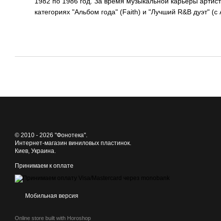
1982 по 1986 год. За время музыкальной карьеры артис
категориях "Альбом года" (Faith) и "Лучший R&B дуэт" (с
© 2010 - 2026 "Фонотека".
Интернет-магазин виниловых пластинок.
Киев, Украина.
Принимаем к оплате
Мобильная версия
Online store built with Horoshop