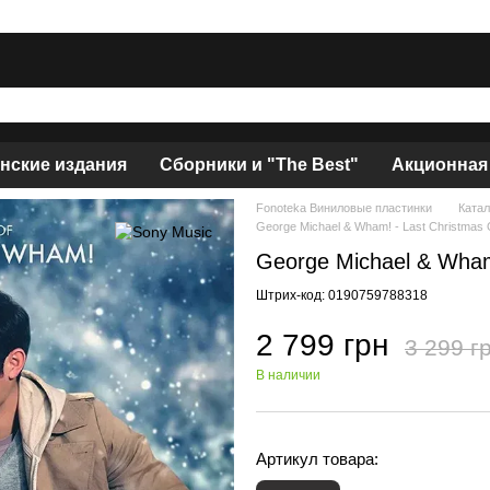
нские издания
Сборники и "The Best"
Акционная
Fonoteka Виниловые пластинки
Катал
George Michael & Wham! - Last Christmas
George Michael & Wham
Штрих-код: 0190759788318
2 799 грн
3 299 г
В наличии
Артикул товара: