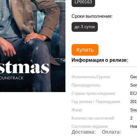
LP00163
Сроки выполнения:
до 3 суток
Купить
Информация о релизе:
Исполнитель/Группа:
Geo
Производитель:
Son
Страна происхождения:
ЕС
Год релиза / Переиздания:
201
Жанр:
Sou
Количество носителей:
2
Состояние издания:
Нов
Доставка:
Оплата: