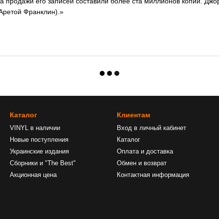
та продажи его записей составили более ста миллионов копий. Дж
 Аретой Франклин).»
Каталог
Клиентам
VINYL в наличии
Вход в личный кабинет
Новые поступления
Каталог
Украинские издания
Оплата и доставка
Сборники и "The Best"
Обмен и возврат
Акционная цена
Контактная информация