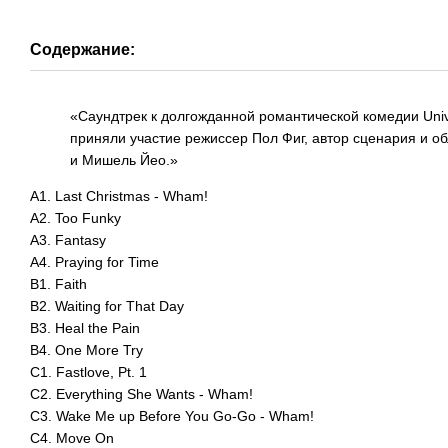
Содержание:
«Cаундтрек к долгожданной романтической комедии Univ
приняли участие режиссер Пол Фиг, автор сценария и о
и Мишель Йео.»
A1. Last Christmas - Wham!
A2. Too Funky
A3. Fantasy
A4. Praying for Time
B1. Faith
B2. Waiting for That Day
B3. Heal the Pain
B4. One More Try
C1. Fastlove, Pt. 1
C2. Everything She Wants - Wham!
C3. Wake Me up Before You Go-Go - Wham!
C4. Move On