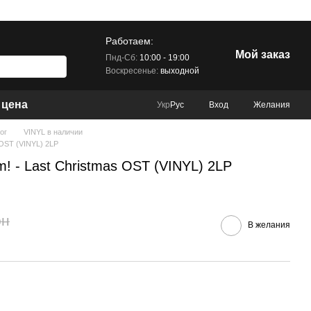
Работаем:
Мой заказ
Пнд-Сб:
10:00 - 19:00
Воскресенье:
выходной
 цена
Вход
Желания
Укр
Рус
ог
VINYL в наличии
 OST (VINYL) 2LP
! - Last Christmas OST (VINYL) 2LP
рн
В желания