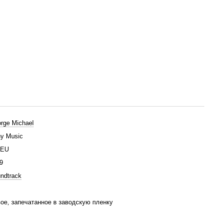
rge Michael
y Music
/EU
9
ndtrack
ое, запечатанное в заводскую пленку