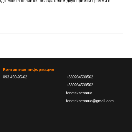
ордж Майкл является обладателем двух премий Грэмми в
Контактная информация
093 450-95-62
+380934509562
+380934509562
fonotekacomua
fonotekacomua@gmail.com