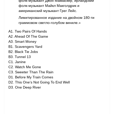
фолк-музыкант Джон Маккаскер, ирландский
фолк-музыкант Майкл Макголдрик и
американский музыкант Грег Лейс.
Лимитированное издание на двойном 180-ти
граммовом светло-голубом виниле.»
A1. Two Pairs Of Hands
A2. Ahead Of The Game
A3. Smart Money
B1. Scavengers Yard
B2. Black Tie Jobs
B3. Tunnel 13
C1. Janine
C2. Watch Me Gone
C3. Sweeter Than The Rain
D1. Before My Train Comes
D2. This One’s Not Going To End Well
D3. One Deep River