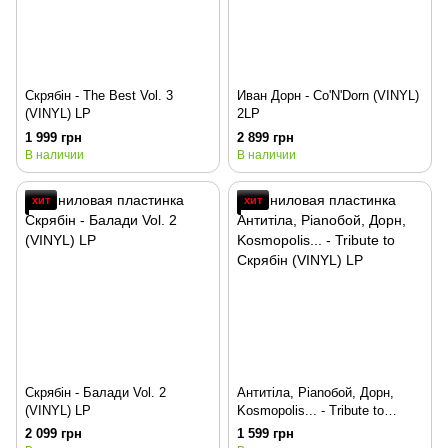
Скрябін - The Best Vol. 3
Иван Дорн - Co'N'Dorn (VINYL)
(VINYL) LP
2LP
1 999 грн
2 899 грн
В наличии
В наличии
хит
хит
Скрябін - Балади Vol. 2
Антитіла, Pianoбой, Дорн,
(VINYL) LP
Kosmopolis... - Tribute to
Скрябін (VINYL) LP
2 099 грн
1 599 грн