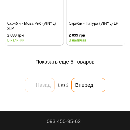
Скрябін - Мова Риб (VINYL)
Скрябін - Натура (VINYL) LP
2LP
2 899 грн
2 099 грн
В наличии
В наличии
Показать еще 5 товаров
Назад
Вперед
1
из 2
093 450-95-62