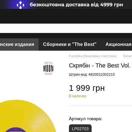
нские издания
Сборники и "The Best"
Акционная
Fonoteka Виниловые пластинки
Катал
Скрябін - The Best Vol.
Штрих-код: 4820011002215
1 999 грн
В наличии
Артикул товара:
LP02703