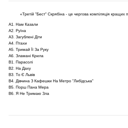
«Третій "Бест" Скрябіна - це чергова компіляція кращих 
A1. Нам Казали
А2. Руїна
А3. Загублені Діти
А4. Птахи
А5. Тримай Її За Руку
А6. Зламані Крила
B1. Парасолі
B2. На Даху
B3. То Є Львів
B4. Дівчина З Кафешки На Метро "Либідська"
B5. Порш Пана Мера
B6. Я Не Тримаю Зла