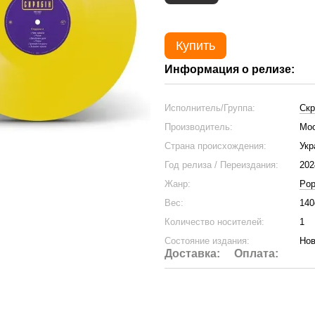
Купить
Информация о релизе:
Исполнитель/Группа:
Скр
Производитель:
Mo
Страна происхождения:
Укр
Год релиза / Переиздания:
202
Жанр:
Po
Вес:
140
Количество носителей:
1
Состояние издания:
Нов
Доставка:
Оплата: