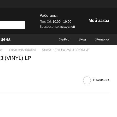
Работаем:
Мой заказ
Пнд-Сб:
10:00 - 19:00
Воскресенье:
выходной
 цена
Вход
Желания
Укр
Рус
ог
Украинские издания
Скрябін - The Best Vol. 3 (VINYL) LP
 3 (VINYL) LP
В желания