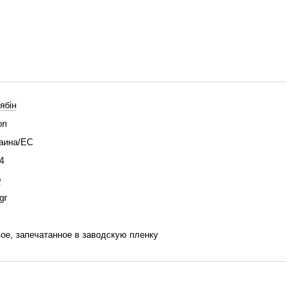
ябін
on
аина/ЕС
4
p
gr
ое, запечатанное в заводскую пленку