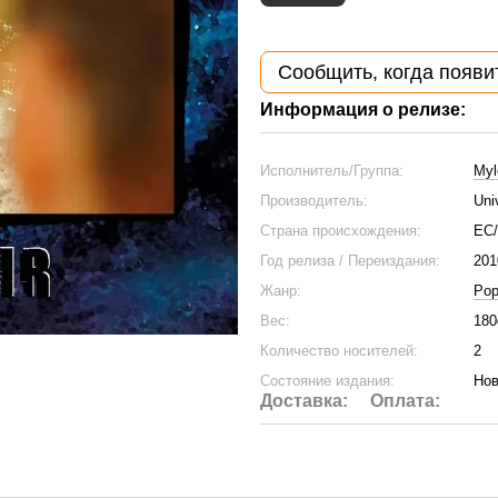
Сообщить, когда появи
Информация о релизе:
Исполнитель/Группа:
Myl
Производитель:
Uni
Страна происхождения:
ЕС
Год релиза / Переиздания:
201
Жанр:
Po
Вес:
180
Количество носителей:
2
Состояние издания:
Нов
Доставка:
Оплата: