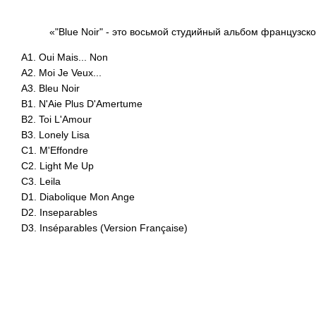
«"Blue Noir" - это восьмой студийный альбом французск
A1. Oui Mais... Non
A2. Moi Je Veux...
A3. Bleu Noir
B1. N'Aie Plus D'Amertume
B2. Toi L'Amour
B3. Lonely Lisa
C1. M'Effondre
C2. Light Me Up
C3. Leila
D1. Diabolique Mon Ange
D2. Inseparables
D3. Inséparables (Version Française)