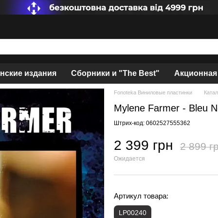
нские издания
Сборники и "The Best"
Акционная
Fonoteka Виниловые пластинки
Катал
Mylene Farmer - Bleu N
Штрих-код: 0602527555362
2 399 грн
2 899 г
Ожидается
Артикул товара:
LP00240