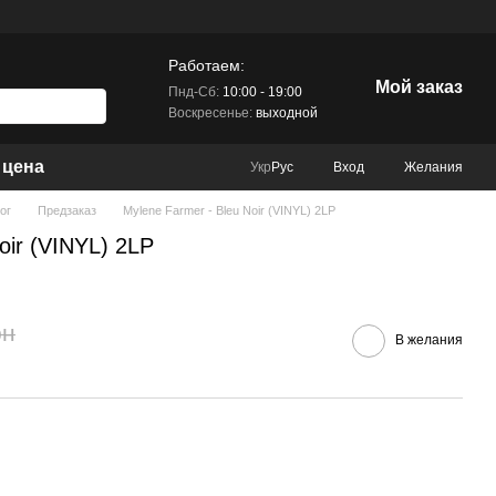
Работаем:
Мой заказ
Пнд-Сб:
10:00 - 19:00
Воскресенье:
выходной
 цена
Вход
Желания
Укр
Рус
ог
Предзаказ
Mylene Farmer - Bleu Noir (VINYL) 2LP
oir (VINYL) 2LP
рн
В желания