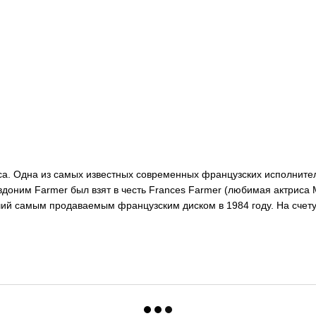
сса. Одна из самых известных современных французских исполнител
вдоним Farmer был взят в честь Frances Farmer (любимая актриса 
авший самым продаваемым французским диском в 1984 году. На счет