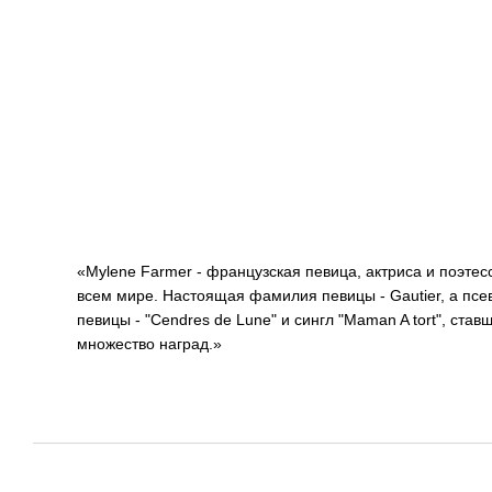
«Mylene Farmer - французская певица, актриса и поэте
всем мире. Настоящая фамилия певицы - Gautier, а псе
певицы - "Cendres de Lune" и сингл "Maman A tort", ст
множество наград.»