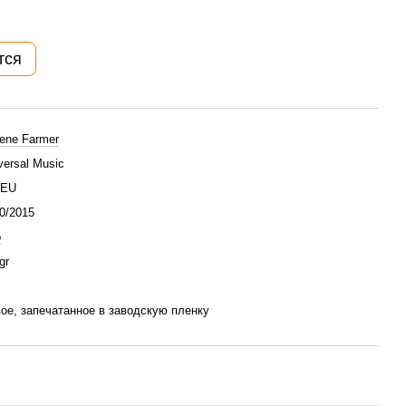
тся
ene Farmer
versal Music
/EU
0/2015
p
gr
ое, запечатанное в заводскую пленку