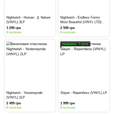
Nightwish - Human. :||: Nature
Nightwish - Endless Forms
(VINYL) 3LP
Most Beautiful (VINYL LTD)
2LP
3 299 грн
2 599 грн
В наличии
В наличии
предзаказ - 7 суток
Nightwish - Yesterwynde
Slayer - Repentless (VINYL) LP
(VINYL) 2LP
2 499 грн
1 999 грн
В наличии
В наличии