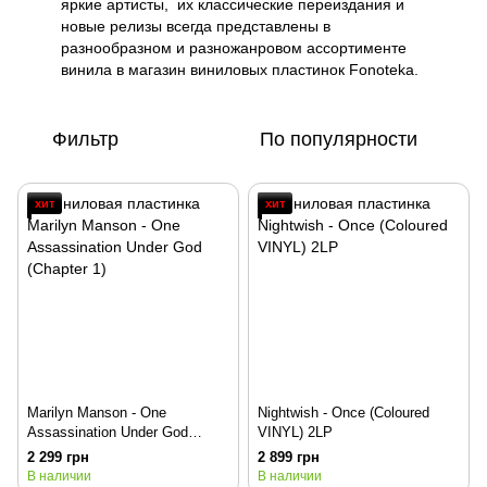
яркие артисты, их классические переиздания и
новые релизы всегда представлены в
разнообразном и разножанровом ассортименте
винила в магазин виниловых пластинок Fonoteka.
Фильтр
По популярности
хит
хит
Marilyn Manson - One
Nightwish - Once (Coloured
Assassination Under God
VINYL) 2LP
(Chapter 1)
2 299 грн
2 899 грн
В наличии
В наличии