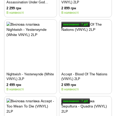
Assassination Under God
VINYL) 2LP
(Chapter 1) LP
2 299 грн
2 899 грн
В наявності
В наявності
виконання - 7 діб
Nightwish - Yesterwynde (White
Accept - Blood Of The Nations
VINYL) 2LP
(VINYL) 2LP
2 499 грн
2 699 грн
В наявності
В наявності
виконання - 7 діб