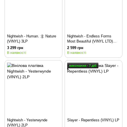
Nightwish - Human. :||: Nature
Nightwish - Endless Forms
(VINYL) 3LP
Most Beautiful (VINYL LTD)
2LP
3 299 грн
2 599 грн
В наявності
В наявності
виконання - 7 діб
Nightwish - Yesterwynde
Slayer - Repentless (VINYL) LP
(VINYL) 2LP