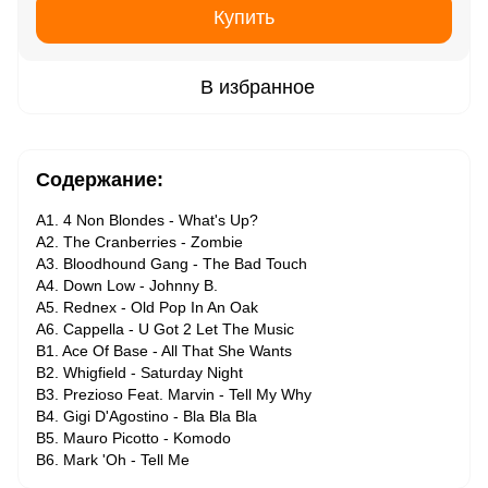
Купить
В избранное
Содержание:
A1. 4 Non Blondes - What's Up?
A2. The Cranberries - Zombie
A3. Bloodhound Gang - The Bad Touch
A4. Down Low - Johnny B.
A5. Rednex - Old Pop In An Oak
A6. Cappella - U Got 2 Let The Music
B1. Ace Of Base - All That She Wants
B2. Whigfield - Saturday Night
B3. Prezioso Feat. Marvin - Tell My Why
B4. Gigi D'Agostino - Bla Bla Bla
B5. Mauro Picotto - Komodo
B6. Mark 'Oh - Tell Me