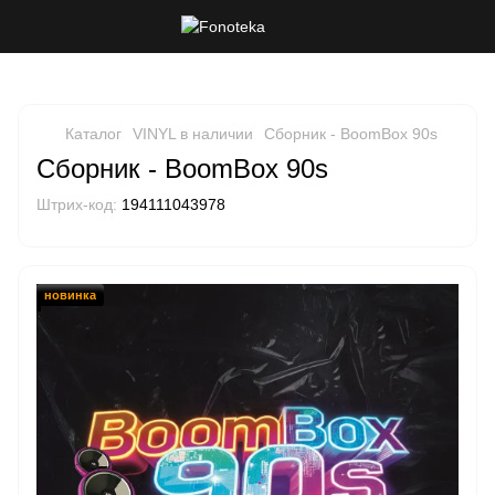
Каталог
VINYL в наличии
Сборник - BoomBox 90s
Сборник - BoomBox 90s
Штрих-код:
194111043978
новинка