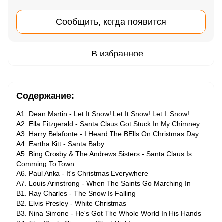
Сообщить, когда появится
В избранное
Содержание:
A1. Dean Martin - Let It Snow! Let It Snow! Let It Snow!
A2. Ella Fitzgerald - Santa Claus Got Stuck In My Chimney
A3. Harry Belafonte - I Heard The BElls On Christmas Day
A4. Eartha Kitt - Santa Baby
A5. Bing Crosby & The Andrews Sisters - Santa Claus Is
Comming To Town
A6. Paul Anka - It's Christmas Everywhere
A7. Louis Armstrong - When The Saints Go Marching In
B1. Ray Charles - The Snow Is Falling
B2. Elvis Presley - White Christmas
B3. Nina Simone - He's Got The Whole World In His Hands