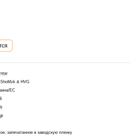
тся
ntar
yShoMzk & HVG
аина/ЕС
6
ck
gr
ое, запечатанное в заводскую пленку