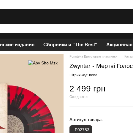
нские издания
Сборники и "The Best"
Акционная
Fonoteka Виниловые пластинки
Катал
Zwyntar - Мертві Голос
Штрих-код: none
2 499 грн
Ожидается
Артикул товара:
LP02783