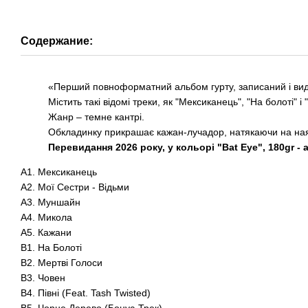
Содержание:
«Перший повноформатний альбом гурту, записаний і вид
Містить такі відомі треки, як "Мексиканець", "На болоті" і 
Жанр – темне кантрі.
Обкладинку прикрашає кажан-лучадор, натякаючи на наявн
Перевидання 2026 року, у кольорі "Bat Eye", 180gr - 
A1. Мексиканець
A2. Мої Сестри - Відьми
A3. Муншайн
A4. Микола
A5. Кажани
B1. На Болоті
B2. Мертві Голоси
B3. Човен
B4. Півні (Feat. Tash Twisted)