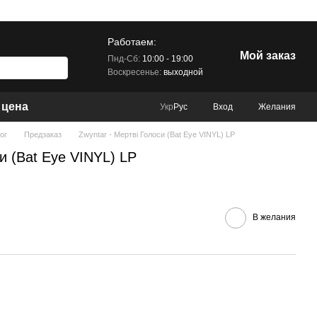
Работаем:
Мой заказ
Пнд-Сб:
10:00 - 19:00
Воскресенье:
выходной
 цена
Вход
Желания
Укр
Рус
ог
Предзаказ
Zwyntar - Мертві Голоси (Bat Eye VINYL) LP
и (Bat Eye VINYL) LP
В желания