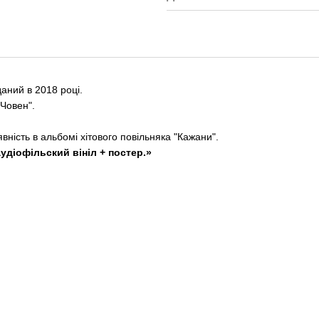
аний в 2018 році.
"Човен".
ість в альбомі хітового повільняка "Кажани".
аудіофільский вініл + постер.»