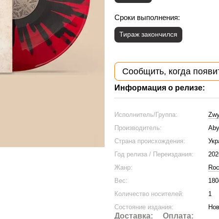
Сроки выполнения:
Тираж закончился
Сообщить, когда появи
Информация о релизе:
Исполнитель/Группа:
Zwy
Производитель:
Ab
Страна происхождения:
Укр
Год релиза / Переиздания:
202
Жанр:
Ro
Вес:
180
Количество носителей:
1
Состояние издания:
Нов
Доставка:
Оплата: