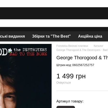
нські видання
Збірки та "The Best"
Акційна ціна
Fonoteka Вінілові платівки
Каталог
George Thorogood & The Destroyers - Bad
George Thorogood & Th
Штрих-код: 0602567252757
1 499 грн
Очікується
Артикул товару: