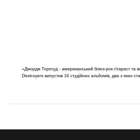
«Джордж Торогуд - американський блюз-рок гітарист та во
Destroyers випустив 16 студійних альбомів, два з яких с