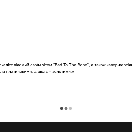
каліст відомий своїм хітом "Bad To The Bone", а також кавер-версіям
тали платиновими, а шість – золотими.»