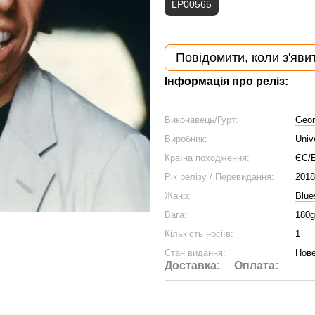
LP00565
Повідомити, коли з'яви
Інформація про реліз:
Виконавець/Гурт:
Geor
Виробник:
Univ
Країна походження:
ЄС/
Рік релізу / Перевидання:
2018
Жанр:
Blue
Вага:
180g
Кількість носіїв:
1
Стан видання:
Нове
Доставка:
Оплата: