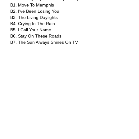
B1. Move To Memphis
B2. I've Been Losing You
B3. The Living Daylights
B4. Crying In The Rain
B5. I Call Your Name
B6. Stay On These Roads
B7. The Sun Always Shines On TV