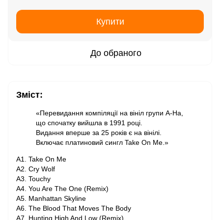
Купити
До обраного
Зміст:
«Перевидання компіляції на вініл групи A-Ha,
що спочатку вийшла в 1991 році.
Видання вперше за 25 років є на вінілі.
Включає платиновий сингл Take On Me.»
A1. Take On Me
A2. Cry Wolf
A3. Touchy
A4. You Are The One (Remix)
A5. Manhattan Skyline
A6. The Blood That Moves The Body
A7. Hunting High And Low (Remix)