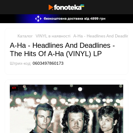
Каталог
VINYL в наявності
A-Ha - Headlines And Deadlines
A-Ha - Headlines And Deadlines -
The Hits Of A-Ha (VINYL) LP
Штрих-код:
0603497860173
хіт