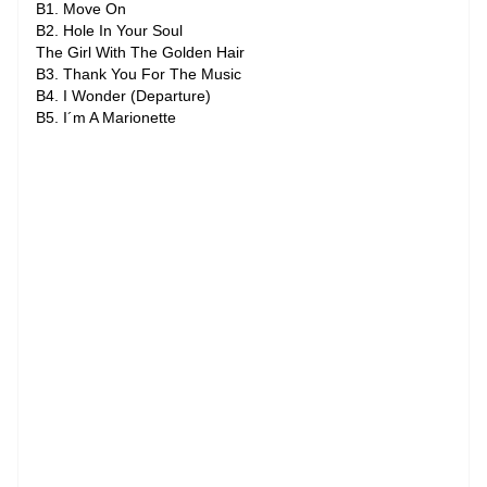
B1. Move On
B2. Hole In Your Soul
The Girl With The Golden Hair
B3. Thank You For The Music
B4. I Wonder (Departure)
B5. I´m A Marionette