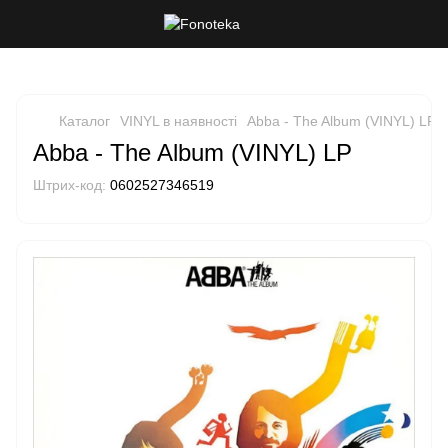
Каталог
VINYL в наявності
Abba - The Album (VINYL) LP
Abba - The Album (VINYL) LP
Штрих-код:
0602527346519