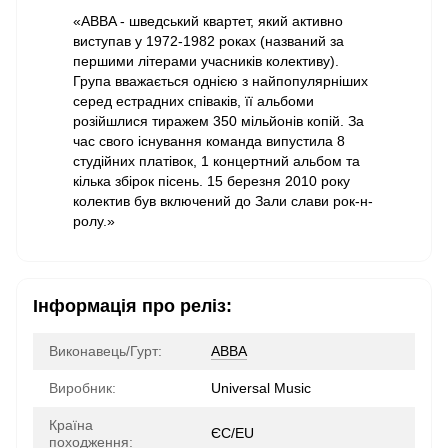
«ABBA - шведський квартет, який активно
виступав у 1972-1982 роках (названий за
першими літерами учасників колективу).
Група вважається однією з найпопулярніших
серед естрадних співаків, її альбоми
розійшлися тиражем 350 мільйонів копій. За
час свого існування команда випустила 8
студійних платівок, 1 концертний альбом та
кілька збірок пісень. 15 березня 2010 року
колектив був включений до Зали слави рок-н-
ролу.»
Інформація про реліз:
Виконавець/Гурт:
ABBA
Виробник:
Universal Music
Країна
ЄС/EU
походження: