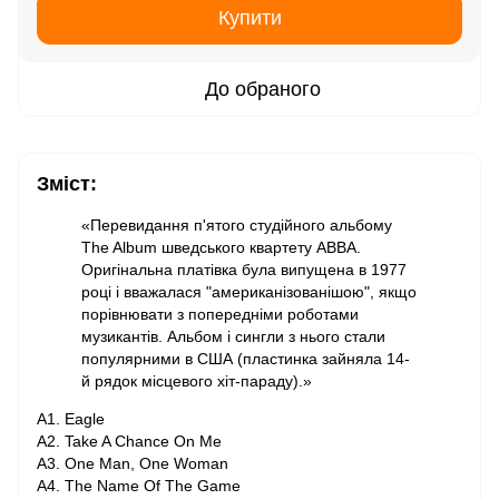
Купити
До обраного
Зміст:
«Перевидання п'ятого студійного альбому
The Album шведського квартету ABBA.
Оригінальна платівка була випущена в 1977
році і вважалася "американізованішою", якщо
порівнювати з попередніми роботами
музикантів. Альбом і сингли з нього стали
популярними в США (пластинка зайняла 14-
й рядок місцевого хіт-параду).»
A1. Eagle
A2. Take A Chance On Me
A3. One Man, One Woman
A4. The Name Of The Game