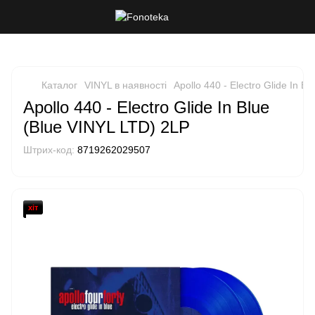
Каталог
VINYL в наявності
Apollo 440 - Electro Glide In B
Apollo 440 - Electro Glide In Blue
(Blue VINYL LTD) 2LP
Штрих-код:
8719262029507
хіт