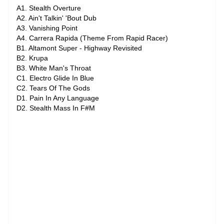
A1. Stealth Overture
A2. Ain't Talkin' 'Bout Dub
A3. Vanishing Point
A4. Carrera Rapida (Theme From Rapid Racer)
B1. Altamont Super - Highway Revisited
B2. Krupa
B3. White Man's Throat
C1. Electro Glide In Blue
C2. Tears Of The Gods
D1. Pain In Any Language
D2. Stealth Mass In F#M