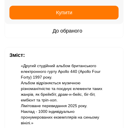
Купити
До обраного
Зміст:
«Другий студійний альбом британського
електронного гурту Apollo 440 (Apollo Four
Forty) 1997 року.
Альбом відрізняється музичною
різноманітністю та поєднує елементи таких
жанрів, як брейкбіт, драм-н-бейс, біг-біт,
ембієнт та тріп-хоп.
Лімітоване перевидання 2025 року.
Наклад - 1000 індивідуально
пронумерованих екземплярів на синьому
вінілі.»