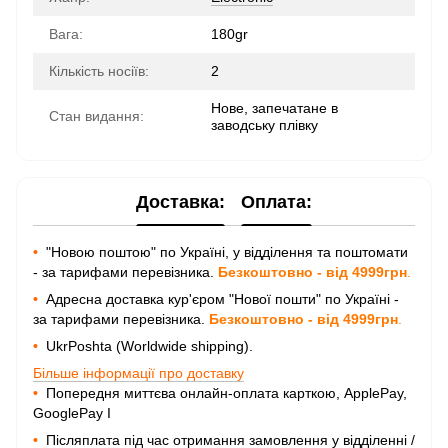
Вага:
180gr
Кількість носіїв:
2
Нове, запечатане в
Стан видання:
заводську плівку
Доставка:
Оплата:
•
"Новою поштою" по Україні, у відділення та поштомати
- за тарифами перевізника.
Безкоштовно - від 4999грн
.
•
Адресна доставка кур'єром "Нової пошти" по Україні -
за тарифами перевізника.
Безкоштовно - від 4999грн
.
•
UkrPoshta (Worldwide shipping).
Більше інформації про доставку
•
Попередня миттєва онлайн-оплата карткою, ApplePay,
GooglePay I
•
Післяплата під час отримання замовлення у відділенні /