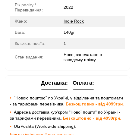
Рік релізу /
2022
Перевидання:
Жанр:
Indie Rock
Вага:
140gr
Кількість носіїв:
1
Нове, запечатане в
Стан видання:
заводську плівку
Доставка:
Оплата:
•
"Новою поштою" по Україні, у відділення та поштомати
- за тарифами перевізника.
Безкоштовно - від 4999грн
.
•
Адресна доставка кур'єром "Нової пошти" по Україні -
за тарифами перевізника.
Безкоштовно - від 4999грн
.
•
UkrPoshta (Worldwide shipping).
Більше інформації про доставку