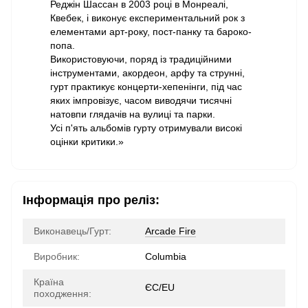
Реджін Шассан в 2003 році в Монреалі,
Квебек, і виконує експериментальний рок з
елементами арт-року, пост-панку та бароко-
попа.
Використовуючи, поряд із традиційними
інструментами, акордеон, арфу та струнні,
гурт практикує концерти-хепенінги, під час
яких імпровізує, часом виводячи тисячні
натовпи глядачів на вулиці та парки.
Усі п'ять альбомів гурту отримували високі
оцінки критики.»
Інформація про реліз:
Виконавець/Гурт:
Arcade Fire
Виробник:
Columbia
Країна
ЄС/EU
походження: