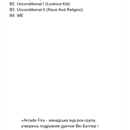
B2. Unconditional I (Lookout Kid)
B3. Unconditional II (Race And Religion)
B4. WE
«Arcade Fire - канадська інді-рок-група,
утворена подружнім дуетом Він Батлер і