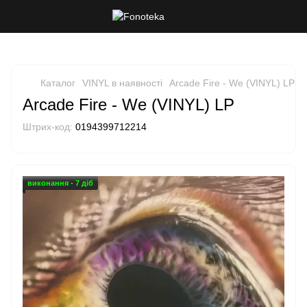
Каталог
VINYL в наявності
Arcade Fire - We (VINYL) LP
Arcade Fire - We (VINYL) LP
Штрих-код:
0194399712214
виконання - 7 діб