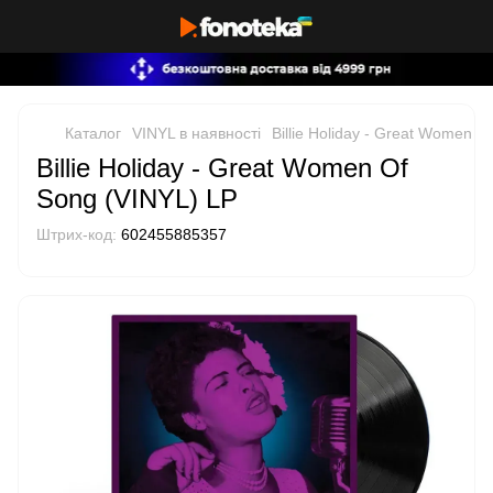
Каталог
VINYL в наявності
Billie Holiday - Great Women O
Billie Holiday - Great Women Of
Song (VINYL) LP
Штрих-код:
602455885357